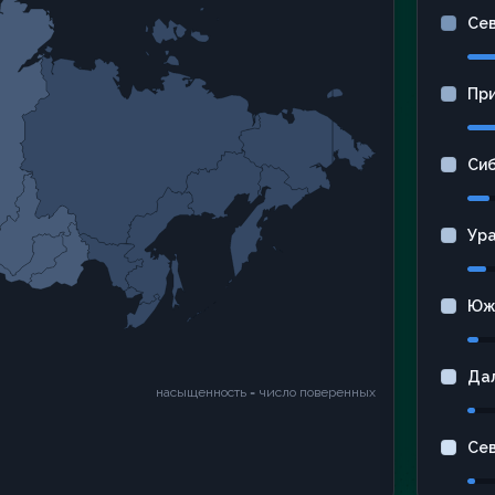
Се
Пр
Си
Ур
Юж
Да
насыщенность = число поверенных
Се