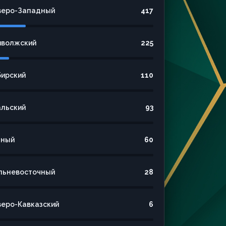
веро-Западный
417
иволжский
225
бирский
110
альский
93
ный
60
льневосточный
28
веро-Кавказский
6