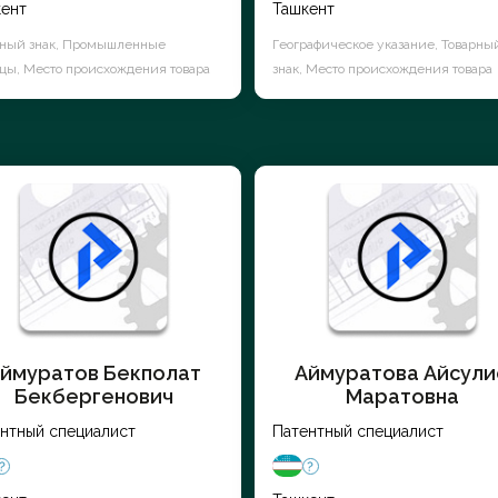
ент
Ташкент
рный знак, Промышленные
Географическое указание, Товарны
цы, Место происхождения товара
знак, Место происхождения товара
ймуратов Бекполат
Аймуратова Айсули
Бекбергенович
Маратовна
нтный специалист
Патентный специалист