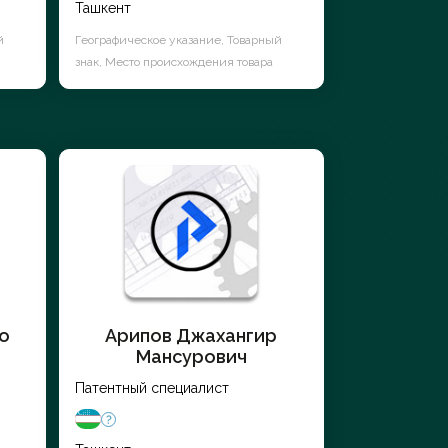
Ташкент
й
Географическое указание, Товарный
знак, Место происхождения товара
о
Арипов Джахангир
Мансурович
Патентный специалист