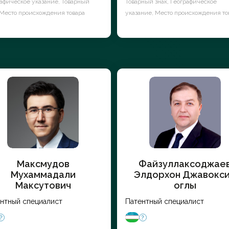
афическое указание, Товарный
Товарный знак, Географическое
 Место происхождения товара
указание, Место происхождения то
Максмудов
Файзуллаксоджае
Мухаммадали
Элдорхон Джавокс
Максутович
оглы
нтный специалист
Патентный специалист