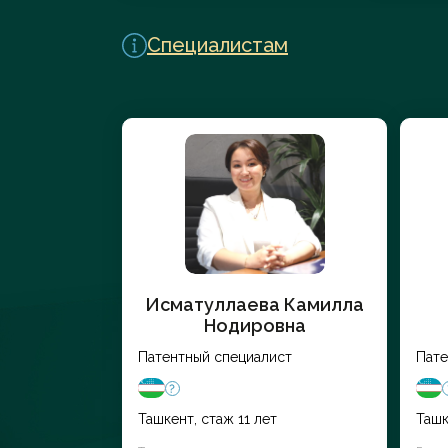
Перейти в каталог
Специалистам
Исматуллаева Камилла
Нодировна
Патентный специалист
Пате
Ташкент, стаж 11 лет
Ташк