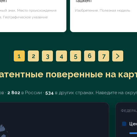
ент
Ташкент
ный знак, Место происхождения
Изобретение, Полезная модель
а, Географическое указание
1
2
3
4
5
6
7
атентные поверенные на кар
в ·
2 802
в России ·
534
в других странах. Наведите на округ
ФЕДЕРА
Це