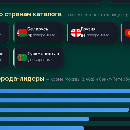
о странам каталога
— клик открывает страницу стр
Беларусь
Грузия
х
83
поверенных
54
поверенных
ан
Туркменистан
х
3
поверенных
орода-лидеры
— кроме Москвы (1 562) и Санкт-Петерб