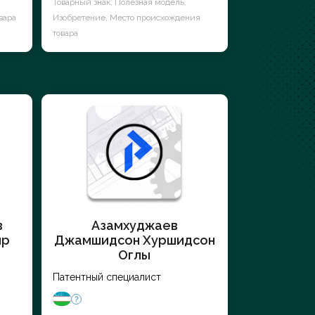
Товарный знак, Полезная модель,
вара
Изобретение, Место происхождения
товара
в
Азамхуджаев
ир
Джамшидсон Хуршидсон
Оглы
Патентный специалист