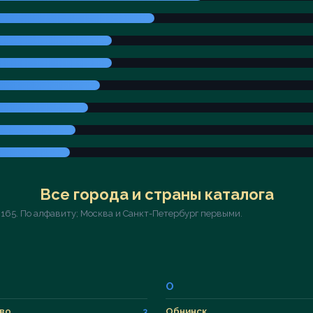
Все города и страны каталога
 165. По алфавиту; Москва и Санкт-Петербург первыми.
О
во
Обнинск
3