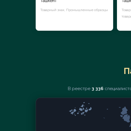
Ташкент
Ташк
Товарный знак, Промышленные образцы
Товар
товар
П
В реестре
3 336
специалисто