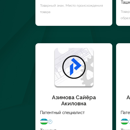
Ташк
Товарный знак, Место происхождения
Това
товара
образ
Азимова Сайёра
А
Акиловна
Патентный специалист
Пате