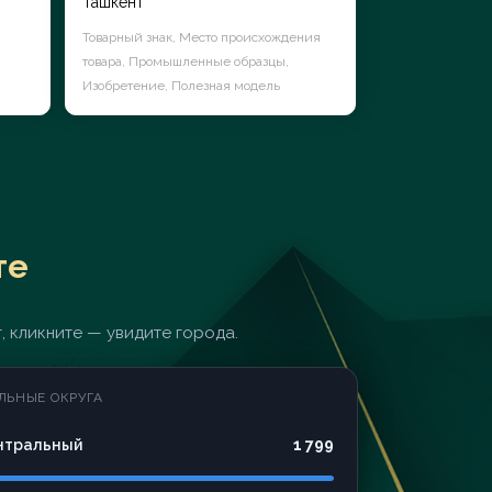
Ташкент
Товарный знак, Место происхождения
товара, Промышленные образцы,
Изобретение, Полезная модель
те
, кликните — увидите города.
ЛЬНЫЕ ОКРУГА
нтральный
1 799