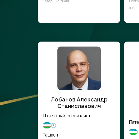
Товарные знаки
Геогр
знак,
Лобанов Александр
Станиславович
Патентный специалист
Пате
Ташкент