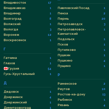
Владивосток
17
Владикавказ
Павловский Посад
1
1
Владимир
Пенза
1
2
Волгоград
Пермь
8
20
Волжский
Петрозаводск
1
3
Вологда
Петропавловск-
3
1
Камчатский
Воронеж
12
Подольск
1
Воскресенск
1
Псков
1
Г
Путилково
1
Пушкин
1
Гатчина
1
Пушкино
4
Глазов
1
Пущино
1
Грузия
54
Гусь-Хрустальный
1
Р
Д
Раменское
2
Реутов
10
Дедовск
1
Ростов-на-дону
13
Дзержинск
4
Рыбинск
1
Дзержинский
1
Рязань
4
Димитровоград
1