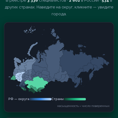
В реестре
3 336
специалистов ·
2 802
в России ·
534
в
других странах. Наведите на округ, кликните — увидите
города.
РФ — округа
Страны
насыщенность = число поверенных