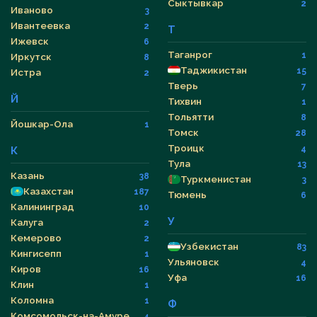
Сыктывкар
2
Иваново
3
Ивантеевка
2
Т
Ижевск
6
Таганрог
1
Иркутск
8
Таджикистан
15
Истра
2
Тверь
7
Й
Тихвин
1
Тольятти
8
Йошкар-Ола
1
Томск
28
Троицк
4
К
Тула
13
Казань
38
Туркменистан
3
Казахстан
187
Тюмень
6
Калининград
10
У
Калуга
2
Кемерово
2
Узбекистан
83
Кингисепп
1
Ульяновск
4
Киров
16
Уфа
16
Клин
1
Коломна
1
Ф
Комсомольск-на-Амуре
4