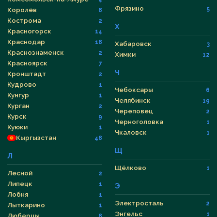
Фрязино
5
Королёв
8
Кострома
2
Х
Красногорск
14
Краснодар
18
Хабаровск
3
Краснознаменск
2
Химки
12
Красноярск
7
Ч
Кронштадт
2
Кудрово
1
Чебоксары
6
Кунгур
1
Челябинск
19
Курган
2
Череповец
2
Курск
9
Черноголовка
1
Куюки
1
Чкаловск
1
Кыргызстан
48
Щ
Л
Щёлково
1
Лесной
2
Липецк
1
Э
Лобня
1
Электросталь
2
Лыткарино
1
Энгельс
1
Люберцы
8