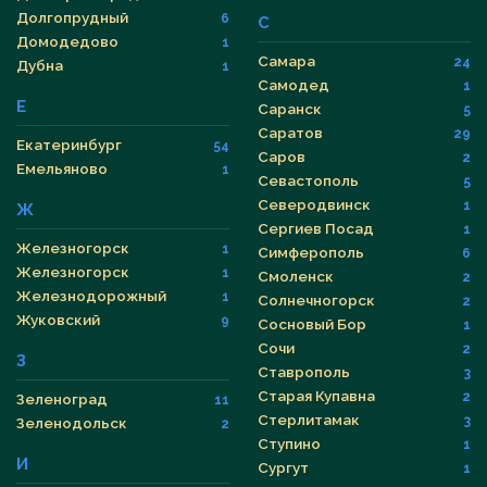
Долгопрудный
6
С
Домодедово
1
Самара
24
Дубна
1
Самодед
1
Е
Саранск
5
Саратов
29
Екатеринбург
54
Саров
2
Емельяново
1
Севастополь
5
Северодвинск
1
Ж
Сергиев Посад
1
Железногорск
1
Симферополь
6
Железногорск
1
Смоленск
2
Железнодорожный
1
Солнечногорск
2
Жуковский
9
Сосновый Бор
1
Сочи
2
З
Ставрополь
3
Старая Купавна
2
Зеленоград
11
Стерлитамак
3
Зеленодольск
2
Ступино
1
И
Сургут
1