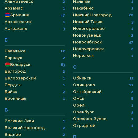
Альметьевск
Нальчик
2
1
Арзамас
Нахабино
1
1
Армения
Нижний Новгород
47
20
Архангельск
Нижний Тагил
1
3
Астрахань
Новогорелово
3
1
Новокузнецк
2
Б
Новосибирск
47
Новочеркасск
2
Балашиха
12
Норильск
1
Барнаул
2
Беларусь
83
О
Белгород
2
Белоозёрский
Обнинск
1
13
Бердск
Одинцово
1
11
Бийск
Октябрьский
2
2
Бронницы
Омск
1
8
Орёл
1
В
Оренбург
5
Орехово-Зуево
1
Великие Луки
1
Отрадный
1
Великий Новгород
2
Видное
2
П