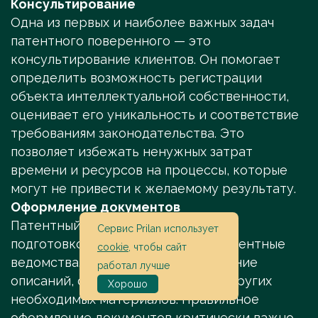
Консультирование
Одна из первых и наиболее важных задач
патентного поверенного — это
консультирование клиентов. Он помогает
определить возможность регистрации
объекта интеллектуальной собственности,
оценивает его уникальность и соответствие
требованиям законодательства. Это
позволяет избежать ненужных затрат
времени и ресурсов на процессы, которые
могут не привести к желаемому результату.
Оформление документов
Патентный поверенный занимается
Сервис Prilan использует
подготовкой и подачей заявок в патентные
cookie
, чтобы сайт
ведомства. Это включает составление
работал лучше
описаний, формул изобретений и других
Хорошо
необходимых материалов. Правильное
оформление документов критически важно,