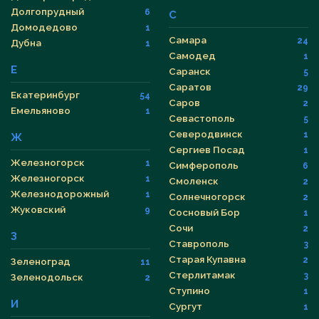
Долгопрудный
6
С
Домодедово
1
Самара
24
Дубна
1
Самодед
1
Е
Саранск
5
Саратов
29
Екатеринбург
54
Саров
2
Емельяново
1
Севастополь
5
Северодвинск
1
Ж
Сергиев Посад
1
Железногорск
1
Симферополь
6
Железногорск
1
Смоленск
2
Железнодорожный
1
Солнечногорск
2
Жуковский
9
Сосновый Бор
1
Сочи
2
З
Ставрополь
3
Старая Купавна
2
Зеленоград
11
Стерлитамак
3
Зеленодольск
2
Ступино
1
И
Сургут
1