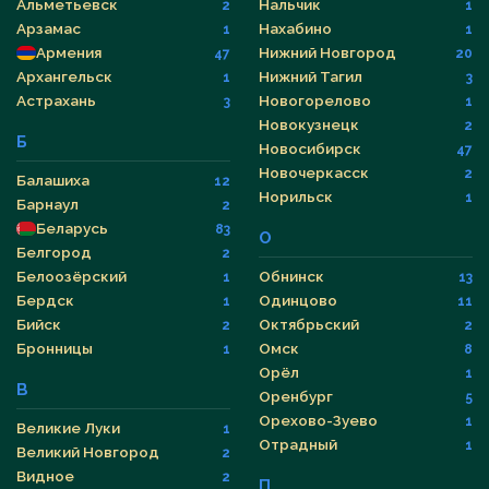
Альметьевск
Нальчик
2
1
Арзамас
Нахабино
1
1
Армения
Нижний Новгород
47
20
Архангельск
Нижний Тагил
1
3
Астрахань
Новогорелово
3
1
Новокузнецк
2
Б
Новосибирск
47
Новочеркасск
2
Балашиха
12
Норильск
1
Барнаул
2
Беларусь
83
О
Белгород
2
Белоозёрский
Обнинск
1
13
Бердск
Одинцово
1
11
Бийск
Октябрьский
2
2
Бронницы
Омск
1
8
Орёл
1
В
Оренбург
5
Орехово-Зуево
1
Великие Луки
1
Отрадный
1
Великий Новгород
2
Видное
2
П