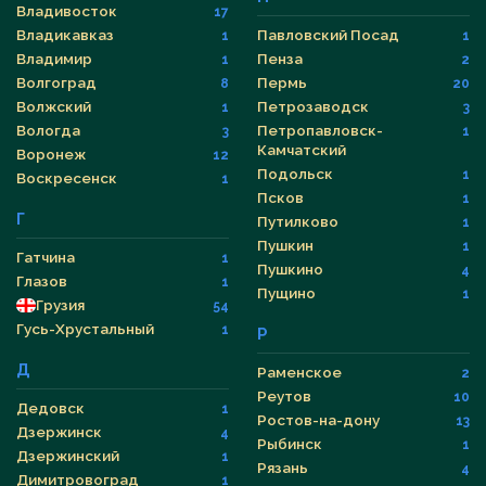
Владивосток
17
Владикавказ
Павловский Посад
1
1
Владимир
Пенза
1
2
Волгоград
Пермь
8
20
Волжский
Петрозаводск
1
3
Вологда
Петропавловск-
3
1
Камчатский
Воронеж
12
Подольск
1
Воскресенск
1
Псков
1
Г
Путилково
1
Пушкин
1
Гатчина
1
Пушкино
4
Глазов
1
Пущино
1
Грузия
54
Гусь-Хрустальный
1
Р
Д
Раменское
2
Реутов
10
Дедовск
1
Ростов-на-дону
13
Дзержинск
4
Рыбинск
1
Дзержинский
1
Рязань
4
Димитровоград
1