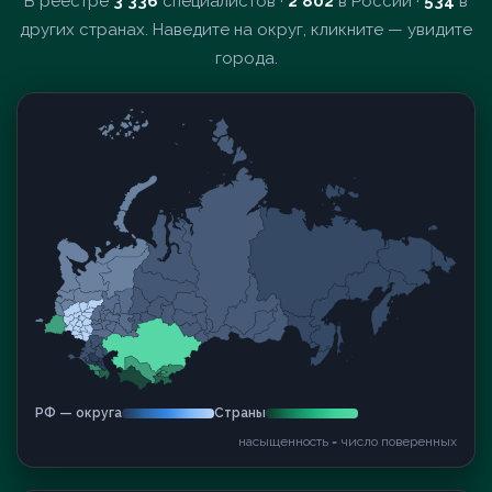
В реестре
3 336
специалистов ·
2 802
в России ·
534
в
других странах. Наведите на округ, кликните — увидите
города.
РФ — округа
Страны
насыщенность = число поверенных