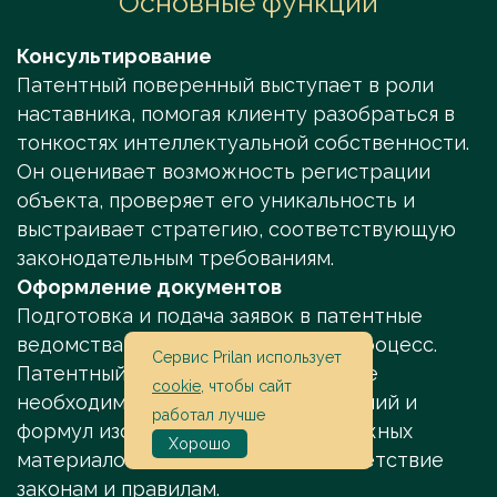
Основные функции
Консультирование
Патентный поверенный выступает в роли
наставника, помогая клиенту разобраться в
тонкостях интеллектуальной собственности.
Он оценивает возможность регистрации
объекта, проверяет его уникальность и
выстраивает стратегию, соответствующую
законодательным требованиям.
Оформление документов
Подготовка и подача заявок в патентные
ведомства — это ответственный процесс.
Сервис Prilan использует
Патентный поверенный готовит все
cookie
, чтобы сайт
необходимые документы: от описаний и
работал лучше
формул изобретений до других важных
Хорошо
материалов, обеспечивая их соответствие
законам и правилам.