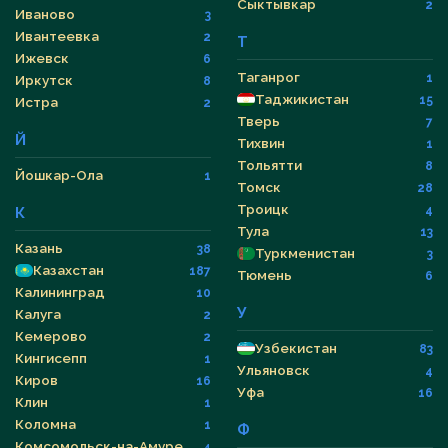
Сыктывкар
2
Иваново
3
Ивантеевка
2
Т
Ижевск
6
Таганрог
1
Иркутск
8
Таджикистан
15
Истра
2
Тверь
7
Й
Тихвин
1
Тольятти
8
Йошкар-Ола
1
Томск
28
Троицк
4
К
Тула
13
Казань
38
Туркменистан
3
Казахстан
187
Тюмень
6
Калининград
10
У
Калуга
2
Кемерово
2
Узбекистан
83
Кингисепп
1
Ульяновск
4
Киров
16
Уфа
16
Клин
1
Коломна
1
Ф
Комсомольск-на-Амуре
4