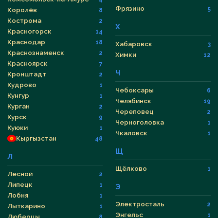
Фрязино
5
Королёв
8
Кострома
2
Х
Красногорск
14
Краснодар
18
Хабаровск
3
Краснознаменск
2
Химки
12
Красноярск
7
Ч
Кронштадт
2
Кудрово
1
Чебоксары
6
Кунгур
1
Челябинск
19
Курган
2
Череповец
2
Курск
9
Черноголовка
1
Куюки
1
Чкаловск
1
Кыргызстан
48
Щ
Л
Щёлково
1
Лесной
2
Липецк
1
Э
Лобня
1
Электросталь
2
Лыткарино
1
Энгельс
1
Люберцы
8