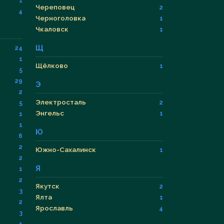
1
Череповец
2
4
Черноголовка
1
Чкаловск
1
Щ
24
1
Щёлково
1
5
29
Э
2
Электросталь
2
5
Энгельс
1
1
1
Ю
6
2
Южно-Сахалинск
1
2
Я
1
2
Якутск
2
3
Ялта
1
2
Ярославль
4
3