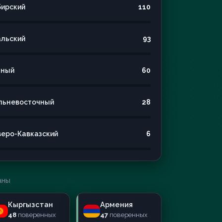
бирский
110
альский
93
ный
60
льневосточный
28
веро-Кавказский
6
аны
Кыргызстан
Армения
48
поверенных
47
поверенных