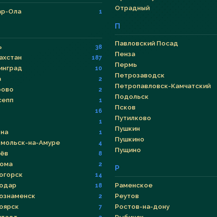
Отрадный
р-Ола
1
П
Павловский Посад
ь
38
Пенза
ахстан
187
Пермь
инград
10
Петрозаводск
а
2
Петропавловск-Камчатский
рово
2
Подольск
сепп
1
Псков
16
Путилково
1
Пушкин
на
1
Пушкино
мольск-на-Амуре
4
Пущино
ёв
8
ома
2
Р
огорск
14
одар
Раменское
18
ознаменск
Реутов
2
оярск
Ростов-на-дону
7