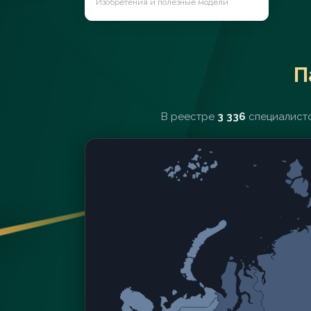
Изобретения и полезные модели
П
В реестре
3 336
специалисто