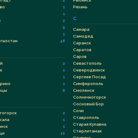
тадт
Рыбинск
2
во
Рязань
1
р
1
С
н
2
9
Самара
1
Самодед
гызстан
48
Саранск
Саратов
Саров
й
Севастополь
2
к
Северодвинск
1
Сергиев Посад
1
рино
Симферополь
1
рцы
Смоленск
8
Солнечногорск
Сосновый Бор
Сочи
тогорск
2
Ставрополь
кала
1
Старая Купавна
нск
1
Стерлитамак
щи
10
Ступино