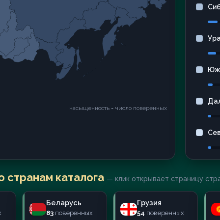
Си
Ур
Юж
Да
насыщенность = число поверенных
Се
о странам каталога
— клик открывает страницу стр
Беларусь
Грузия
х
83
поверенных
54
поверенных