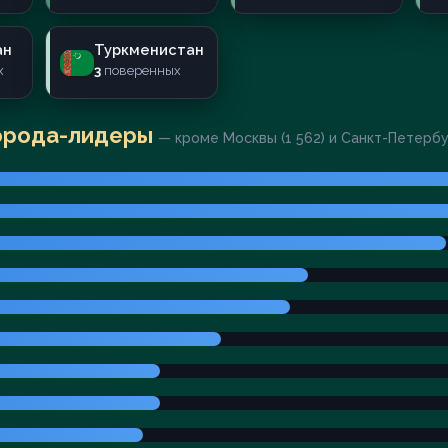
ан
Туркменистан
х
3
поверенных
орода-лидеры
— кроме Москвы (1 562) и Санкт-Петерб