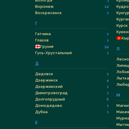
Вологда
Кронш
3
Воронеж
Кудро
12
Воскресенск
Кунгу
1
Курга
Г
Курск
Куюки
Гатчина
1
Кыр
Глазов
1
Грузия
54
Л
Гусь-Хрустальный
1
Лесно
Д
Липец
Лобня
Дедовск
1
Лытка
Дзержинск
4
Любе
Дзержинский
1
Димитровоград
1
М
Долгопрудный
6
Домодедово
Магни
1
Дубна
Махач
1
Мурма
Е
Мыти