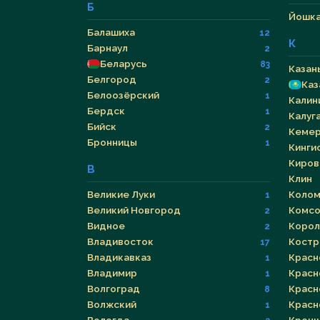
Б
Йошка
Балашиха
12
К
Барнаул
2
Беларусь
83
Казан
Белгород
2
Каз
Белоозёрский
1
Калин
Бердск
1
Калуг
Бийск
2
Кеме
Бронницы
1
Кинги
Киров
В
Клин
Великие Луки
Колом
1
Великий Новгород
Комсо
2
Видное
Корол
2
Владивосток
Костр
17
Владикавказ
Красн
1
Владимир
Красн
1
Волгоград
Красн
8
Волжский
Красн
1