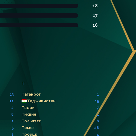
18
17
16
Т
Таганрог
13
1
Таджикистан
11
15
Тверь
2
7
Тихвин
8
1
Тольятти
1
8
Томск
5
28
Троицк
1
4