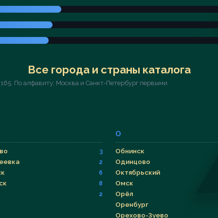
Все города и страны каталога
 165. По алфавиту; Москва и Санкт-Петербург первыми.
О
во
Обнинск
3
еевка
Одинцово
2
ск
Октябрьский
6
ск
Омск
8
Орёл
2
Оренбург
Орехово-Зуево