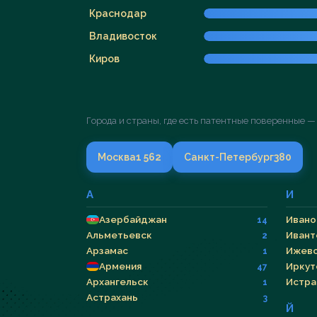
Краснодар
Владивосток
Киров
Города и страны, где есть патентные поверенные —
Москва
1 562
Санкт-Петербург
380
А
И
Азербайджан
Ивано
14
Альметьевск
Ивант
2
Арзамас
Ижев
1
Армения
Иркут
47
Архангельск
Истра
1
Астрахань
3
Й