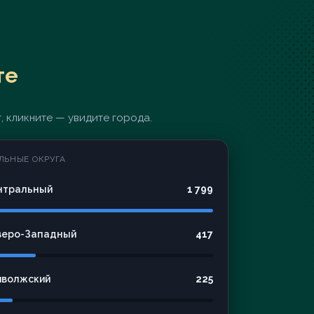
те
, кликните — увидите города.
ЛЬНЫЕ ОКРУГА
нтральный
1 799
веро-Западный
417
иволжский
225