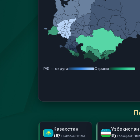
РФ — округа
Страны
П
Казахстан
Узбекистан
187
поверенных
83
поверенны