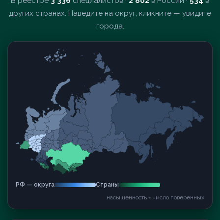
В реестре
3 336
специалистов ·
2 802
в России ·
534
в
других странах. Наведите на округ, кликните — увидите
города.
РФ — округа
Страны
насыщенность = число поверенных