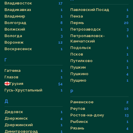
Владивосток
17
Владикавказ
Павловский Посад
1
1
Владимир
Пенза
1
2
Волгоград
Пермь
8
20
Волжский
Петрозаводск
1
3
Вологда
Петропавловск-
3
1
Камчатский
Воронеж
12
Подольск
1
Воскресенск
1
Псков
1
Г
Путилково
1
Пушкин
1
Гатчина
1
Пушкино
4
Глазов
1
Пущино
1
Грузия
54
Гусь-Хрустальный
1
Р
Д
Раменское
2
Реутов
10
Дедовск
1
Ростов-на-дону
13
Дзержинск
4
Рыбинск
1
Дзержинский
1
Рязань
4
Димитровоград
1