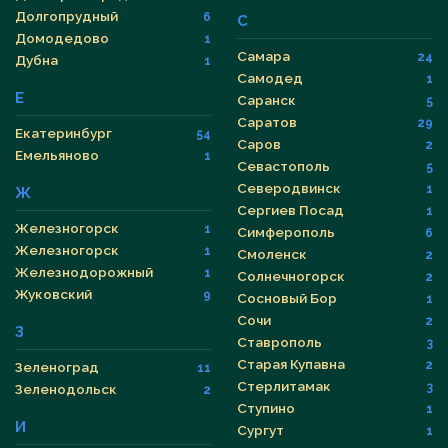
Долгопрудный
6
С
Домодедово
1
Самара
24
Дубна
1
Самодед
1
Е
Саранск
5
Саратов
29
Екатеринбург
54
Саров
2
Емельяново
1
Севастополь
5
Северодвинск
1
Ж
Сергиев Посад
1
Железногорск
1
Симферополь
6
Железногорск
1
Смоленск
2
Железнодорожный
1
Солнечногорск
2
Жуковский
9
Сосновый Бор
1
Сочи
2
З
Ставрополь
3
Старая Купавна
2
Зеленоград
11
Стерлитамак
3
Зеленодольск
2
Ступино
1
И
Сургут
1