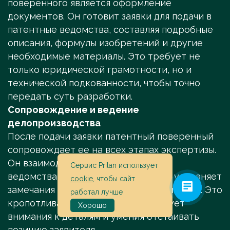
поверенного является оформление
документов. Он готовит заявки для подачи в
патентные ведомства, составляя подробные
описания, формулы изобретений и другие
необходимые материалы. Это требует не
только юридической грамотности, но и
технической подкованности, чтобы точно
передать суть разработки.
Сопровождение и ведение
делопроизводства
После подачи заявки патентный поверенный
сопровождает ее на всех этапах экспертизы.
Он взаимодействует с патентными
Сервис Prilan использует
ведомствами, отвечает на запросы, устраняет
cookie
, чтобы сайт
замечания и защищает интересы клиента. Это
работал лучше
кропотливая работа, которая требует
Хорошо
внимания к деталям и умения отстаивать
позицию заявителя.