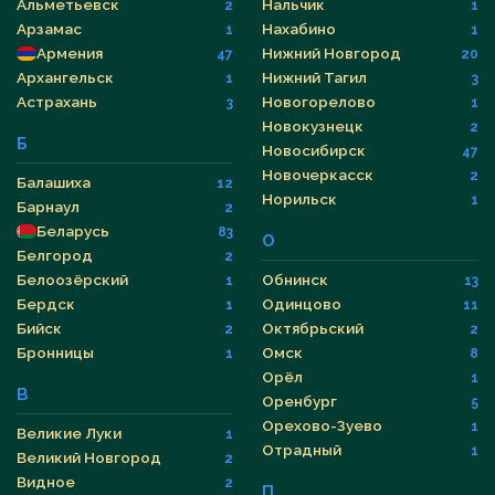
Альметьевск
Нальчик
2
1
Арзамас
Нахабино
1
1
Армения
Нижний Новгород
47
20
Архангельск
Нижний Тагил
1
3
Астрахань
Новогорелово
3
1
Новокузнецк
2
Б
Новосибирск
47
Новочеркасск
2
Балашиха
12
Норильск
1
Барнаул
2
Беларусь
83
О
Белгород
2
Белоозёрский
Обнинск
1
13
Бердск
Одинцово
1
11
Бийск
Октябрьский
2
2
Бронницы
Омск
1
8
Орёл
1
В
Оренбург
5
Орехово-Зуево
1
Великие Луки
1
Отрадный
1
Великий Новгород
2
Видное
2
П