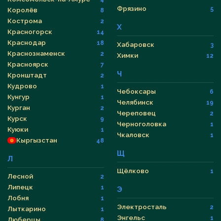
Фрязино
5
Королёв
8
Кострома
2
Х
Красногорск
14
Краснодар
18
Хабаровск
3
Краснознаменск
2
Химки
12
Красноярск
7
Ч
Кронштадт
2
Кудрово
1
Чебоксары
6
Кунгур
1
Челябинск
19
Курган
2
Череповец
2
Курск
9
Черноголовка
1
Куюки
1
Чкаловск
1
Кыргызстан
48
Щ
Л
Щёлково
1
Лесной
2
Липецк
1
Э
Лобня
1
Электросталь
2
Лыткарино
1
Энгельс
1
Люберцы
8