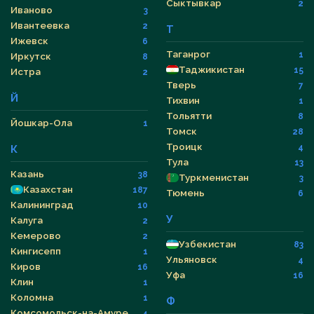
Сыктывкар
2
Иваново
3
Ивантеевка
2
Т
Ижевск
6
Таганрог
1
Иркутск
8
Таджикистан
15
Истра
2
Тверь
7
Й
Тихвин
1
Тольятти
8
Йошкар-Ола
1
Томск
28
Троицк
4
К
Тула
13
Казань
38
Туркменистан
3
Казахстан
187
Тюмень
6
Калининград
10
У
Калуга
2
Кемерово
2
Узбекистан
83
Кингисепп
1
Ульяновск
4
Киров
16
Уфа
16
Клин
1
Коломна
1
Ф
Комсомольск-на-Амуре
4