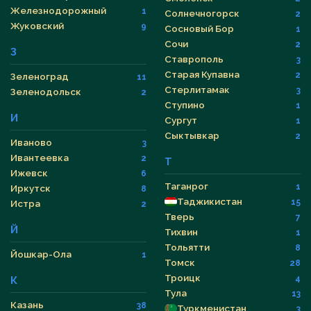
Железнодорожный
1
Солнечногорск
2
Жуковский
9
Сосновый Бор
1
Сочи
2
З
Ставрополь
3
Старая Купавна
2
Зеленоград
11
Стерлитамак
3
Зеленодольск
2
Ступино
1
И
Сургут
1
Сыктывкар
2
Иваново
3
Ивантеевка
2
Т
Ижевск
6
Таганрог
1
Иркутск
8
Таджикистан
15
Истра
2
Тверь
7
Й
Тихвин
1
Тольятти
8
Йошкар-Ола
1
Томск
28
Троицк
4
К
Тула
13
Казань
38
Туркменистан
3