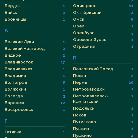
Бердск
Одинцово
1
11
Бийск
Октябрьский
2
2
Бронницы
Омск
1
8
Орёл
1
В
Оренбург
5
Орехово-Зуево
1
Великие Луки
1
Отрадный
1
Великий Новгород
2
Видное
2
П
Владивосток
17
Владикавказ
Павловский Посад
1
1
Владимир
Пенза
1
2
Волгоград
Пермь
8
20
Волжский
Петрозаводск
1
3
Вологда
Петропавловск-
3
1
Камчатский
Воронеж
12
Подольск
1
Воскресенск
1
Псков
1
Г
Путилково
1
Пушкин
1
Гатчина
1
Пушкино
4