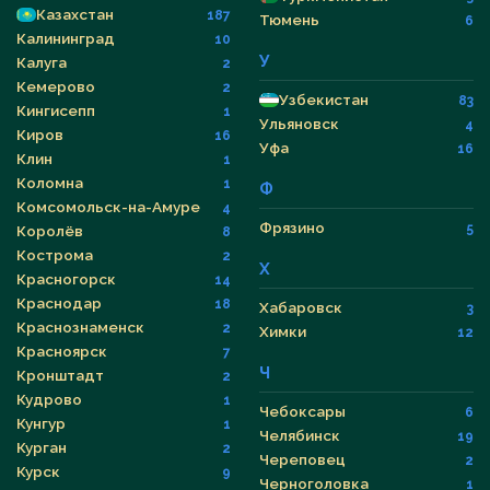
Казахстан
187
Тюмень
6
Калининград
10
У
Калуга
2
Кемерово
2
Узбекистан
83
Кингисепп
1
Ульяновск
4
Киров
16
Уфа
16
Клин
1
Коломна
1
Ф
Комсомольск-на-Амуре
4
Фрязино
5
Королёв
8
Кострома
2
Х
Красногорск
14
Краснодар
18
Хабаровск
3
Краснознаменск
2
Химки
12
Красноярск
7
Ч
Кронштадт
2
Кудрово
1
Чебоксары
6
Кунгур
1
Челябинск
19
Курган
2
Череповец
2
Курск
9
Черноголовка
1