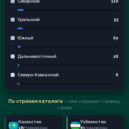
Сибирский
110
Уральский
93
Южный
60
Дальневосточный
28
Северо-Кавказский
6
По странам каталога
— клик открывает страницу
страны
Казахстан
Узбекистан
187
поверенных
83
поверенных