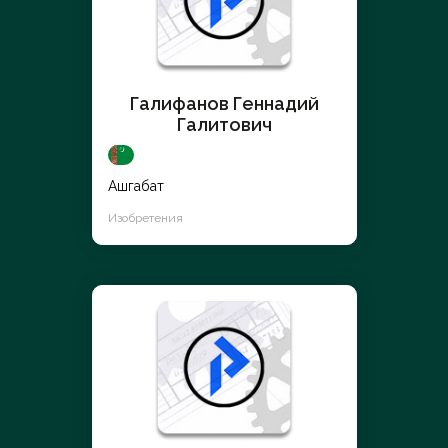
Галифанов Геннадий
Галитович
Ашгабат
Изобретения