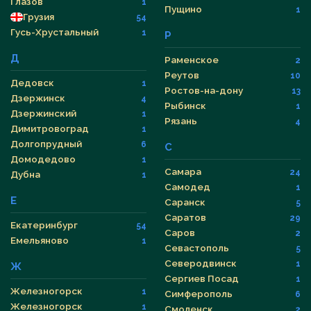
Глазов
1
Пущино
1
Грузия
54
Гусь-Хрустальный
1
Р
Д
Раменское
2
Реутов
10
Дедовск
1
Ростов-на-дону
13
Дзержинск
4
Рыбинск
1
Дзержинский
1
Рязань
4
Димитровоград
1
Долгопрудный
6
С
Домодедово
1
Самара
24
Дубна
1
Самодед
1
Е
Саранск
5
Саратов
29
Екатеринбург
54
Саров
2
Емельяново
1
Севастополь
5
Северодвинск
1
Ж
Сергиев Посад
1
Железногорск
1
Симферополь
6
Железногорск
1
Смоленск
2