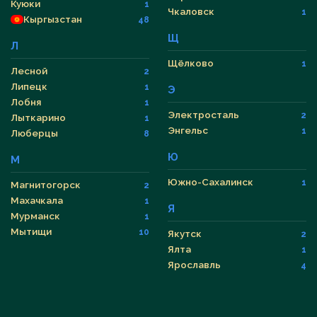
Куюки
1
Чкаловск
1
Кыргызстан
48
Щ
Л
Щёлково
1
Лесной
2
Липецк
1
Э
Лобня
1
Электросталь
2
Лыткарино
1
Энгельс
1
Люберцы
8
Ю
М
Южно-Сахалинск
1
Магнитогорск
2
Махачкала
1
Я
Мурманск
1
Мытищи
10
Якутск
2
Ялта
1
Ярославль
4