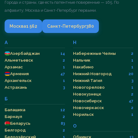
Города и страны, где есть патентные поверенные — 165. По
алфавиту; Москва и Санкт-Петербург первыми.
Москва
1 562
Санкт-Петербург
380
А
Н
Азербайджан
Набережные Челны
14
2
Альметьевск
Нальчик
2
1
Арзамас
Нахабино
1
1
Армения
Нижний Новгород
47
20
Архангельск
Нижний Тагил
1
3
Астрахань
Новогорелово
3
1
Новокузнецк
2
Б
Новосибирск
47
Новочеркасск
2
Балашиха
12
Норильск
1
Барнаул
2
Беларусь
83
О
Белгород
2
Белоозёрский
Обнинск
1
13