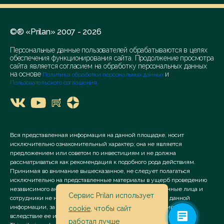
©® «Prilan» 2007 - 2026
Персональные данные пользователей обрабатываются в целях
обеспечения функционирования сайта. Продолжение просмотра
сайта является согласием на обработку персональных данных
на основе
и
Политика обработки персональных данных
Пользовательского соглашения
Вся представленная информация на данной площадке, носит
исключительно ознакомительный характер; она не является
предложением или советом по инвестициям и не должна
рассматриваться как рекомендация к подобного рода действиям.
Принимая во внимание вышесказанное, не следует полагаться
исключительно на представленные материалы в ущерб проведению
независимого анализа. Сервис «Prilan» его аффилированные лица и
Сервис Prilan использует
сотрудники не несут ответственности за использование данной
информации, за прямой или косвенный ущерб, наступивший
cookie
, чтобы сайт
вследствие ее использования.
работал лучше