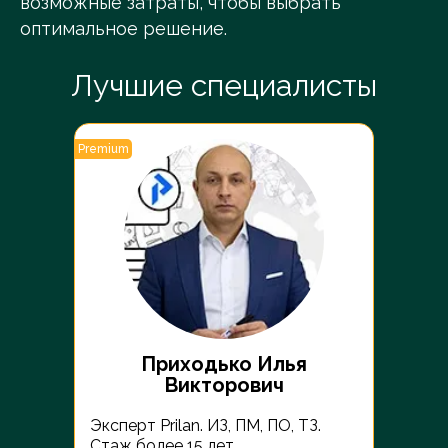
возможные затраты, чтобы выбрать
оптимальное решение.
Лучшие специалисты
Premium
Premiu
Приходько Илья
Викторович
№1906
Эксперт Prilan. ИЗ, ПМ, ПО, ТЗ.
Юрис
Стаж более 15 лет.
№274