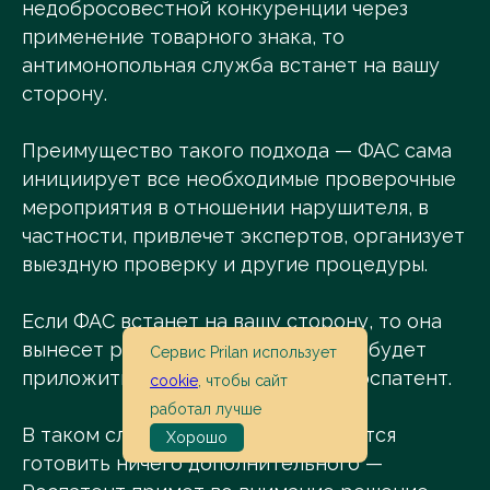
недобросовестной конкуренции через
применение товарного знака, то
антимонопольная служба встанет на вашу
сторону.
Преимущество такого подхода — ФАС сама
инициирует все необходимые проверочные
мероприятия в отношении нарушителя, в
частности, привлечет экспертов, организует
выездную проверку и другие процедуры.
Если ФАС встанет на вашу сторону, то она
вынесет решение, которое можно будет
Сервис Prilan использует
приложить уже к возражению в Роспатент.
cookie
, чтобы сайт
работал лучше
В таком случае вам даже не придется
Хорошо
готовить ничего дополнительного —