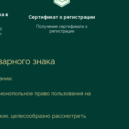
Заказать услугу
а в
Сертификат о регистрации
Получение сертификата о
й
регистрации
н
арного знака
ании.
 монопольное право пользования на
льких, целесообразно рассмотреть