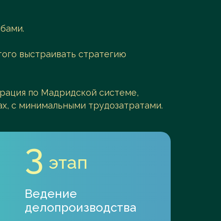
бами.
этого выстраивать стратегию
трация по Мадридской системе,
ах, с минимальными трудозатратами.
3
этап
Ведение
делопроизводства