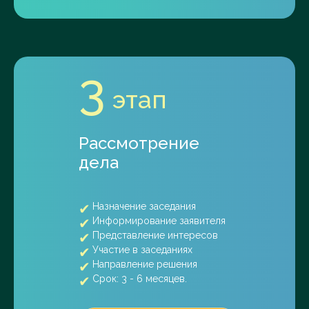
3
этап
Рассмотрение
дела
Назначение заседания
Информирование заявителя
Представление интересов
Участие в заседаниях
Направление решения
Срок: 3 - 6 месяцев.