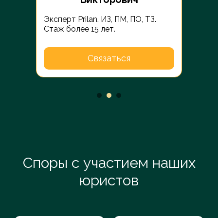
№1906
Эксперт Prilan. ИЗ, ПМ, ПО, ТЗ.
Юрис
Стаж более 15 лет.
№274
Связаться
Споры с участием наших
юристов