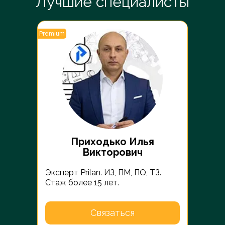
Лучшие специалисты
Premium
Premiu
Приходько Илья
Викторович
№1906
Эксперт Prilan. ИЗ, ПМ, ПО, ТЗ.
Юрис
Стаж более 15 лет.
№274
Связаться