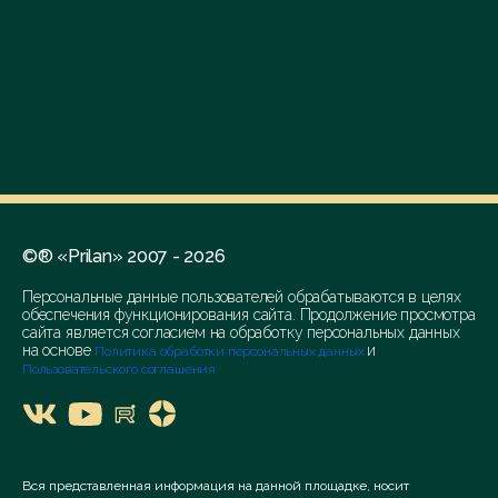
В результате таких действий может
быть приостановлена коммерческая
деятельность производителя.
Главной целью троллинга является
подписание лицензионных
соглашений, которые определяют
выплату роялти.
©® «Prilan» 2007 - 2026
Оспаривание таких регистраций
Персональные данные пользователей обрабатываются в целях
обеспечения функционирования сайта. Продолжение просмотра
может проводиться на основании
сайта является согласием на обработку персональных данных
на основе
и
злоупотребления исключительным
Политика обработки персональных данных
Пользовательского соглашения
правом или недобросовестной
конкуренции, согласно статье 1512 4
части ГК РФ.
Вся представленная информация на данной площадке, носит