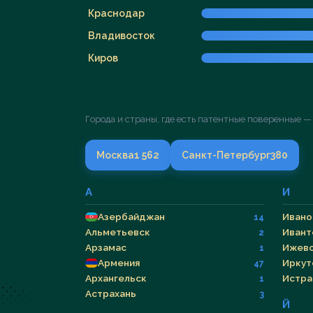
Краснодар
Владивосток
Киров
Города и страны, где есть патентные поверенные —
Москва
1 562
Санкт-Петербург
380
А
И
Азербайджан
Ивано
14
Альметьевск
Ивант
2
Арзамас
Ижев
1
Армения
Иркут
47
Архангельск
Истра
1
Астрахань
3
Й