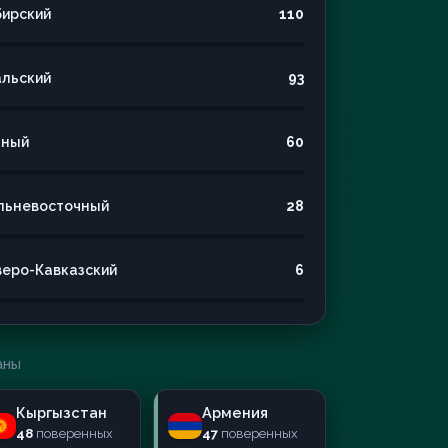
бирский
110
альский
93
ный
60
льневосточный
28
веро-Кавказский
6
аны
Кыргызстан
Армения
48
поверенных
47
поверенных