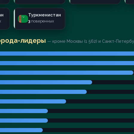
ан
Туркменистан
х
3
поверенных
орода-лидеры
— кроме Москвы (1 562) и Санкт-Петерб