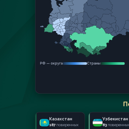
РФ — округа
Страны
П
Казахстан
Узбекистан
187
поверенных
83
поверенны