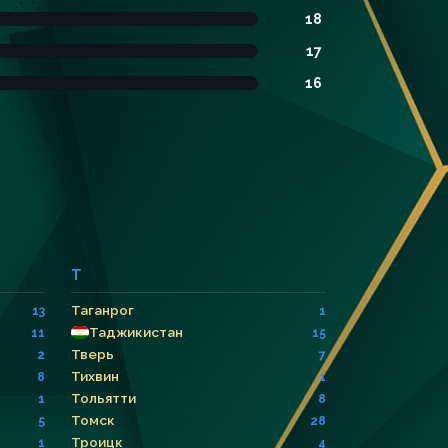
18
17
16
Т
Таганрог
13
1
Таджикистан
11
15
Тверь
2
7
Тихвин
8
1
Тольятти
1
8
Томск
5
28
Троицк
1
4