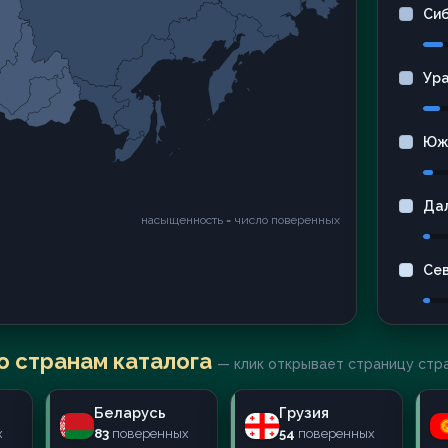
Си
Ур
Юж
Да
насыщенность = число поверенных
Се
о странам каталога
— клик открывает страницу стр
Беларусь
Грузия
х
83
поверенных
54
поверенных