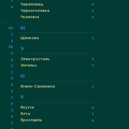
1
Череповец
2
4
Черноголовка
1
Чкаловск
1
Щ
24
1
Щёлково
1
5
29
Э
2
Электросталь
2
5
Энгельс
1
1
1
Ю
6
2
Южно-Сахалинск
1
2
Я
1
2
Якутск
2
3
Ялта
1
2
Ярославль
4
3