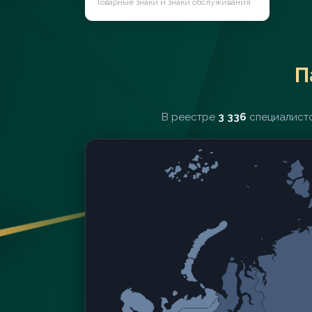
Товарные знаки и знаки обслуживания
П
В реестре
3 336
специалисто