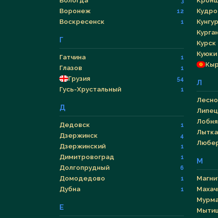
Вологда
Кронш
3
Воронеж
Кудро
12
Воскресенск
Кунгу
1
Курга
Г
Курск
Куюки
Гатчина
1
Кыр
Глазов
1
Грузия
54
Л
Гусь-Хрустальный
1
Лесно
Д
Липец
Лобня
Дедовск
1
Лытка
Дзержинск
4
Любе
Дзержинский
1
Димитровоград
1
М
Долгопрудный
6
Домодедово
Магни
1
Дубна
Махач
1
Мурма
Е
Мыти