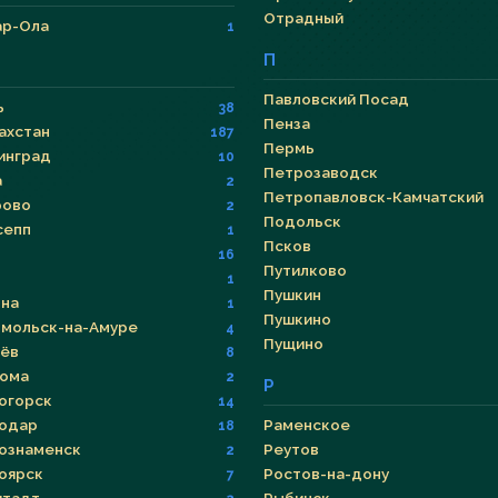
Отрадный
р-Ола
1
П
Павловский Посад
ь
38
Пенза
ахстан
187
Пермь
инград
10
Петрозаводск
а
2
Петропавловск-Камчатский
рово
2
Подольск
сепп
1
Псков
16
Путилково
1
Пушкин
на
1
Пушкино
мольск-на-Амуре
4
Пущино
ёв
8
ома
2
Р
огорск
14
одар
Раменское
18
ознаменск
Реутов
2
оярск
Ростов-на-дону
7