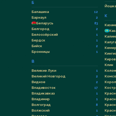
Б
Йошка
Балашиха
12
К
Барнаул
2
Беларусь
83
Казан
Белгород
2
Каз
Белоозёрский
1
Калин
Бердск
1
Калуг
Бийск
2
Кеме
Бронницы
1
Кинги
Киров
В
Клин
Великие Луки
Колом
1
Великий Новгород
Комсо
2
Видное
Корол
2
Владивосток
Костр
17
Владикавказ
Красн
1
Владимир
Красн
1
Волгоград
Красн
8
Волжский
Красн
1