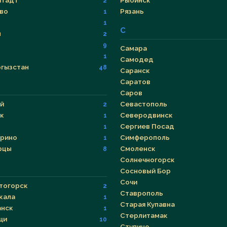
тадт
Рыбинск
2
во
Рязань
1
р
1
С
н
2
9
Самара
1
Самодед
гызстан
48
Саранск
Саратов
Саров
й
Севастополь
2
к
Северодвинск
1
Сергиев Посад
1
рино
Симферополь
1
рцы
Смоленск
8
Солнечногорск
Сосновый Бор
Сочи
тогорск
2
Ставрополь
кала
1
Старая Купавна
нск
1
Стерлитамак
щи
10
Ступино