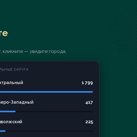
те
, кликните — увидите города.
ЛЬНЫЕ ОКРУГА
нтральный
1 799
веро-Западный
417
иволжский
225