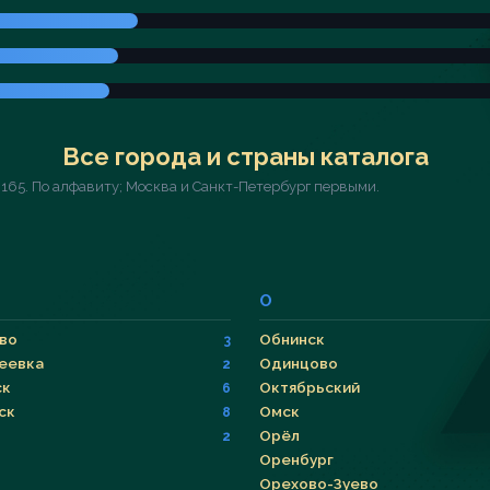
Все города и страны каталога
 165. По алфавиту; Москва и Санкт-Петербург первыми.
О
во
Обнинск
3
еевка
Одинцово
2
ск
Октябрьский
6
ск
Омск
8
Орёл
2
Оренбург
Орехово-Зуево