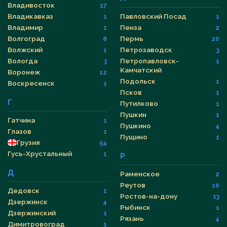
Владивосток
17
Владикавказ
Павловский Посад
1
1
Владимир
Пенза
1
2
Волгоград
Пермь
8
20
Волжский
Петрозаводск
1
3
Вологда
Петропавловск-
3
1
Камчатский
Воронеж
12
Подольск
1
Воскресенск
1
Псков
1
Г
Путилково
1
Пушкин
1
Гатчина
1
Пушкино
4
Глазов
1
Пущино
1
Грузия
54
Гусь-Хрустальный
1
Р
Д
Раменское
2
Реутов
10
Дедовск
1
Ростов-на-дону
13
Дзержинск
4
Рыбинск
1
Дзержинский
1
Рязань
4
Димитровоград
1