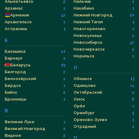
Альметьевск
Нальчик
2
1
Арзамас
Нахабино
1
1
Армения
Нижний Новгород
47
20
Архангельск
Нижний Тагил
1
3
Астрахань
Новогорелово
3
1
Новокузнецк
2
Б
Новосибирск
47
Новочеркасск
2
Балашиха
12
Норильск
1
Барнаул
2
Беларусь
83
О
Белгород
2
Белоозёрский
Обнинск
1
13
Бердск
Одинцово
1
11
Бийск
Октябрьский
2
2
Бронницы
Омск
1
8
Орёл
1
В
Оренбург
5
Орехово-Зуево
1
Великие Луки
1
Отрадный
1
Великий Новгород
2
Видное
2
П