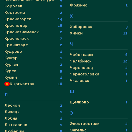
Фрязино
5
Королёв
8
Кострома
2
Х
Красногорск
14
Краснодар
18
Хабаровск
3
Краснознаменск
2
Химки
12
Красноярск
7
Ч
Кронштадт
2
Кудрово
1
Чебоксары
6
Кунгур
1
Челябинск
19
Курган
2
Череповец
2
Курск
9
Черноголовка
1
Куюки
1
Чкаловск
1
Кыргызстан
48
Щ
Л
Щёлково
1
Лесной
2
Липецк
1
Э
Лобня
1
Электросталь
2
Лыткарино
1
Энгельс
1
Люберцы
8