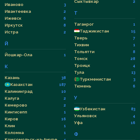
Сыктывкар
2
Иваново
3
Ивантеевка
2
Т
Ижевск
6
Таганрог
1
Иркутск
8
Таджикистан
15
Истра
2
Тверь
7
Й
Тихвин
1
Тольятти
8
Йошкар-Ола
1
Томск
28
Троицк
4
К
Тула
13
Казань
38
Туркменистан
3
Казахстан
187
Тюмень
6
Калининград
10
У
Калуга
2
Кемерово
2
Узбекистан
83
Кингисепп
1
Ульяновск
4
Киров
16
Уфа
16
Клин
1
Коломна
1
Ф
Комсомольск-на-Амуре
4