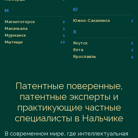
Ю
М
Южно-Сахалинск
1
Магнитогорск
2
Махачкала
1
Я
Мурманск
1
Мытищи
10
Якутск
2
Ялта
1
Ярославль
4
Патентные поверенные,
патентные эксперты и
практикующие частные
специалисты в Нальчике
В современном мире, где интеллектуальная