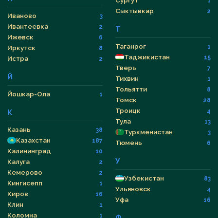
Сургут
1
Сыктывкар
2
Иваново
3
Ивантеевка
2
Т
Ижевск
6
Таганрог
1
Иркутск
8
Таджикистан
15
Истра
2
Тверь
7
Й
Тихвин
1
Тольятти
8
Йошкар-Ола
1
Томск
28
Троицк
4
К
Тула
13
Казань
38
Туркменистан
3
Казахстан
187
Тюмень
6
Калининград
10
У
Калуга
2
Кемерово
2
Узбекистан
83
Кингисепп
1
Ульяновск
4
Киров
16
Уфа
16
Клин
1
Коломна
1