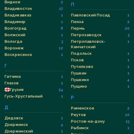
Видное
2
П
Владивосток
17
Владикавказ
Павловский Посад
1
1
Владимир
Пенза
1
2
Волгоград
Пермь
8
20
Волжский
Петрозаводск
1
3
Вологда
Петропавловск-
3
1
Камчатский
Воронеж
12
Подольск
1
Воскресенск
1
Псков
1
Г
Путилково
1
Пушкин
1
Гатчина
1
Пушкино
4
Глазов
1
Пущино
1
Грузия
54
Гусь-Хрустальный
1
Р
Д
Раменское
2
Реутов
10
Дедовск
1
Ростов-на-дону
13
Дзержинск
4
Рыбинск
1
Дзержинский
1