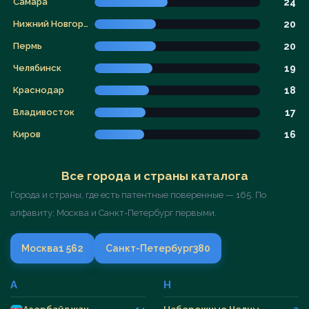
Самара
24
Нижний Новгород
20
Пермь
20
Челябинск
19
Краснодар
18
Владивосток
17
Киров
16
Все города и страны каталога
Города и страны, где есть патентные поверенные — 165. По
алфавиту; Москва и Санкт-Петербург первыми.
Москва
1 562
Санкт-Петербург
380
А
Н