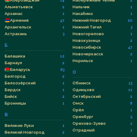
Азербайджан
Набережные Челны
14
2
Альметьевск
Нальчик
2
1
Арзамас
Нахабино
1
1
Армения
Нижний Новгород
47
20
Архангельск
Нижний Тагил
1
3
Астрахань
Новогорелово
3
1
Новокузнецк
2
Б
Новосибирск
47
Новочеркасск
2
Балашиха
12
Норильск
1
Барнаул
2
Беларусь
83
О
Белгород
2
Белоозёрский
Обнинск
1
13
Бердск
Одинцово
1
11
Бийск
Октябрьский
2
2
Бронницы
Омск
1
8
Орёл
1
В
Оренбург
5
Орехово-Зуево
1
Великие Луки
1
Отрадный
1
Великий Новгород
2