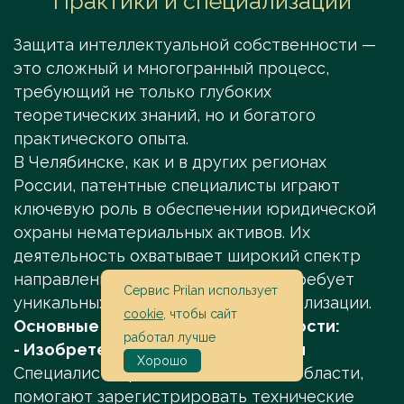
Практики и специализации
Защита интеллектуальной собственности —
это сложный и многогранный процесс,
требующий не только глубоких
теоретических знаний, но и богатого
практического опыта.
В Челябинске, как и в других регионах
России, патентные специалисты играют
ключевую роль в обеспечении юридической
охраны нематериальных активов. Их
деятельность охватывает широкий спектр
направлений, каждое из которых требует
Сервис Prilan использует
уникальных навыков и узкой специализации.
cookie
, чтобы сайт
Основные направления деятельности:
работал лучше
- Изобретения и полезные модели
Хорошо
Специалисты, работающие в этой области,
помогают зарегистрировать технические