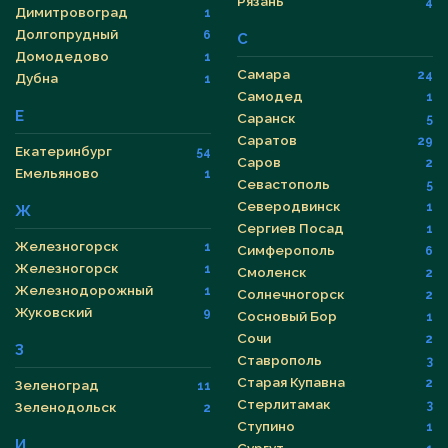
Рязань
4
Димитровоград
1
Долгопрудный
6
С
Домодедово
1
Самара
24
Дубна
1
Самодед
1
Е
Саранск
5
Саратов
29
Екатеринбург
54
Саров
2
Емельяново
1
Севастополь
5
Северодвинск
1
Ж
Сергиев Посад
1
Железногорск
1
Симферополь
6
Железногорск
1
Смоленск
2
Железнодорожный
1
Солнечногорск
2
Жуковский
9
Сосновый Бор
1
Сочи
2
З
Ставрополь
3
Старая Купавна
2
Зеленоград
11
Стерлитамак
3
Зеленодольск
2
Ступино
1
И