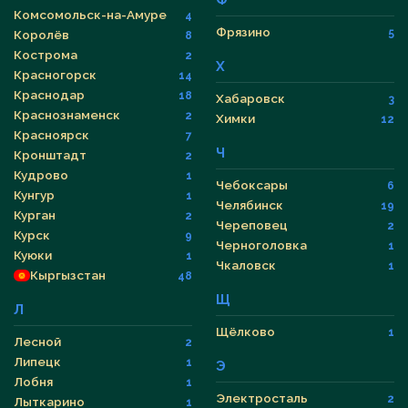
Ф
Комсомольск-на-Амуре
4
Фрязино
5
Королёв
8
Кострома
2
Х
Красногорск
14
Краснодар
18
Хабаровск
3
Краснознаменск
2
Химки
12
Красноярск
7
Ч
Кронштадт
2
Кудрово
1
Чебоксары
6
Кунгур
1
Челябинск
19
Курган
2
Череповец
2
Курск
9
Черноголовка
1
Куюки
1
Чкаловск
1
Кыргызстан
48
Щ
Л
Щёлково
1
Лесной
2
Липецк
1
Э
Лобня
1
Электросталь
2
Лыткарино
1