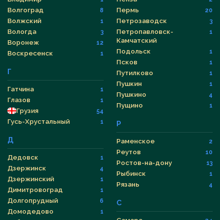
Волгоград
Пермь
8
20
Волжский
Петрозаводск
1
3
Вологда
Петропавловск-
3
1
Камчатский
Воронеж
12
Подольск
1
Воскресенск
1
Псков
1
Г
Путилково
1
Пушкин
1
Гатчина
1
Пушкино
4
Глазов
1
Пущино
1
Грузия
54
Гусь-Хрустальный
1
Р
Д
Раменское
2
Реутов
10
Дедовск
1
Ростов-на-дону
13
Дзержинск
4
Рыбинск
1
Дзержинский
1
Рязань
4
Димитровоград
1
Долгопрудный
6
С
Домодедово
1