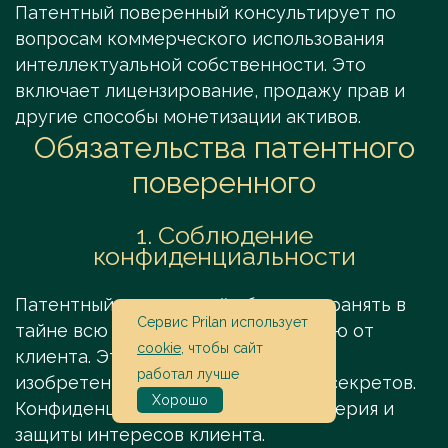
Патентный поверенный консультирует по
вопросам коммерческого использования
интеллектуальной собственности. Это
включает лицензирование, продажу прав и
другие способы монетизации активов.
Обязательства патентного
поверенного
1. Соблюдение
конфиденциальности
Патентный поверенный обязан сохранять в
Сервис Prilan использует
тайне всю информацию, полученную от
cookie
, чтобы сайт
клиента. Это касается как деталей
работал лучше
изобретений, так и коммерческих секретов.
Хорошо
Конфиденциальность — основа доверия и
защиты интересов клиента.