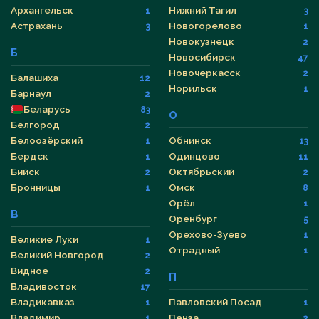
Архангельск
Нижний Тагил
1
3
Астрахань
Новогорелово
3
1
Новокузнецк
2
Б
Новосибирск
47
Новочеркасск
2
Балашиха
12
Норильск
1
Барнаул
2
Беларусь
83
О
Белгород
2
Белоозёрский
Обнинск
1
13
Бердск
Одинцово
1
11
Бийск
Октябрьский
2
2
Бронницы
Омск
1
8
Орёл
1
В
Оренбург
5
Орехово-Зуево
1
Великие Луки
1
Отрадный
1
Великий Новгород
2
Видное
2
П
Владивосток
17
Владикавказ
Павловский Посад
1
1
Владимир
Пенза
1
2