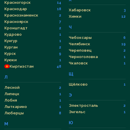
Красногорск
14
Краснодар
18
Хабаровск
3
Краснознаменск
2
Химки
12
Красноярск
7
Ч
Кронштадт
2
Кудрово
1
Чебоксары
6
Кунгур
1
Челябинск
19
Курган
2
Череповец
2
Курск
9
Черноголовка
1
Куюки
1
Чкаловск
1
Кыргызстан
48
Щ
Л
Щёлково
1
Лесной
2
Липецк
1
Э
Лобня
1
Электросталь
2
Лыткарино
1
Энгельс
1
Люберцы
8
Ю
М