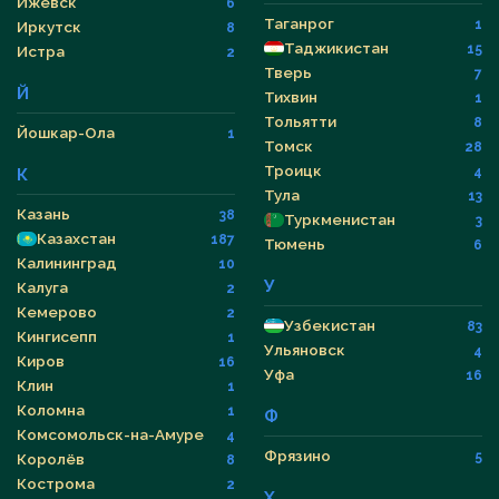
Ижевск
6
Таганрог
1
Иркутск
8
Таджикистан
15
Истра
2
Тверь
7
Й
Тихвин
1
Тольятти
8
Йошкар-Ола
1
Томск
28
Троицк
4
К
Тула
13
Казань
38
Туркменистан
3
Казахстан
187
Тюмень
6
Калининград
10
У
Калуга
2
Кемерово
2
Узбекистан
83
Кингисепп
1
Ульяновск
4
Киров
16
Уфа
16
Клин
1
Коломна
1
Ф
Комсомольск-на-Амуре
4
Фрязино
5
Королёв
8
Кострома
2
Х