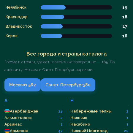
Челябинск
19
Краснодар
18
Владивосток
17
Киров
16
Все города и страны каталога
Города и страны, где есть патентные поверенные — 165. По
алфавиту; Москва и Санкт-Петербург первыми.
Москва
1 562
Санкт-Петербург
380
А
Н
Азербайджан
Набережные Челны
14
2
Альметьевск
Нальчик
2
1
Арзамас
Нахабино
1
1
Армения
Нижний Новгород
47
20