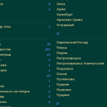
ск
Омск
8
Орёл
2
Оренбург
Орехово-Зуево
Отрадный
р-Ола
1
П
Павловский Посад
ь
38
Пенза
ахстан
187
Пермь
инград
10
Петрозаводск
а
2
Петропавловск-Камчатский
рово
2
Подольск
сепп
1
Псков
16
Путилково
1
Пушкин
на
1
Пушкино
мольск-на-Амуре
4
Пущино
ёв
8
ома
2
Р