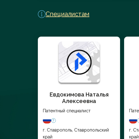
Перейти в каталог
Специалистам
Евдокимова Наталья
Алексеевна
Патентный специалист
Пате
г. Ставрополь, Ставропольский
г. С
край
край