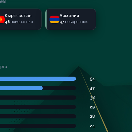
аны
Кыргызстан
Армения
48
поверенных
47
поверенных
урга
54
47
38
29
28
24