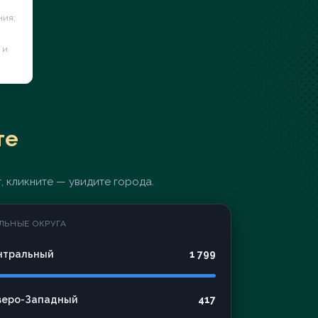
ния;
 и
те
, кликните — увидите города.
ЛЬНЫЕ ОКРУГА
нтральный
1 799
веро-Западный
417