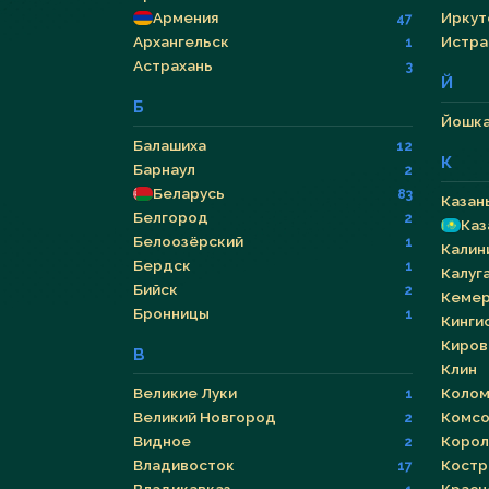
Армения
Иркут
47
Архангельск
Истра
1
Астрахань
3
Й
Б
Йошка
Балашиха
12
К
Барнаул
2
Беларусь
83
Казан
Белгород
2
Каз
Белоозёрский
1
Калин
Бердск
1
Калуг
Бийск
2
Кеме
Бронницы
1
Кинги
Киров
В
Клин
Великие Луки
Колом
1
Великий Новгород
Комсо
2
Видное
Корол
2
Владивосток
Костр
17