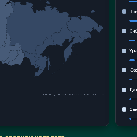
Пр
Си
Ур
Юж
Да
насыщенность = число поверенных
Се