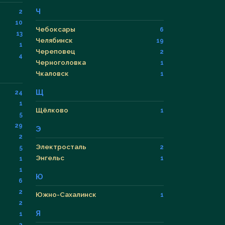
Ч
2
10
Чебоксары
6
13
Челябинск
19
1
Череповец
2
4
Черноголовка
1
Чкаловск
1
Щ
24
1
Щёлково
1
5
29
Э
2
Электросталь
2
5
Энгельс
1
1
1
Ю
6
2
Южно-Сахалинск
1
2
Я
1