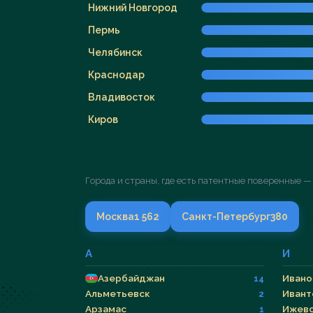
Нижний Новгород
Пермь
Челябинск
Краснодар
Владивосток
Киров
Города и страны, где есть патентные поверенные —
Москва
1 562
Санкт-Петербург
380
А
И
Азербайджан
Ивано
14
Альметьевск
Ивант
2
Арзамас
Ижев
1