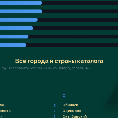
Все города и страны каталога
 165. По алфавиту; Москва и Санкт-Петербург первыми.
О
во
Обнинск
3
еевка
Одинцово
2
ск
Октябрьский
6