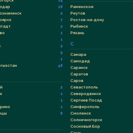
огорск
14
одар
Раменское
18
ознаменск
Реутов
2
оярск
Ростов-на-дону
7
тадт
Рыбинск
2
во
Рязань
1
р
1
С
н
2
9
Самара
1
Самодед
гызстан
48
Саранск
Саратов
Саров
й
Севастополь
2
к
Северодвинск
1
Сергиев Посад
1
рино
Симферополь
1
рцы
Смоленск
8
Солнечногорск
Сосновый Бор
Сочи