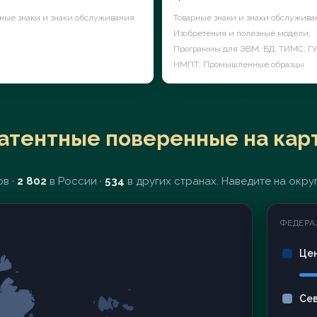
ные знаки и знаки обслуживания
Товарные знаки и знаки обслужива
Изобретения и полезные модели;
Программы для ЭВМ, БД, ТИМС; ГУ
НМПТ; Промышленные образцы
атентные поверенные на кар
в ·
2 802
в России ·
534
в других странах. Наведите на округ
ФЕДЕРА
Це
Се