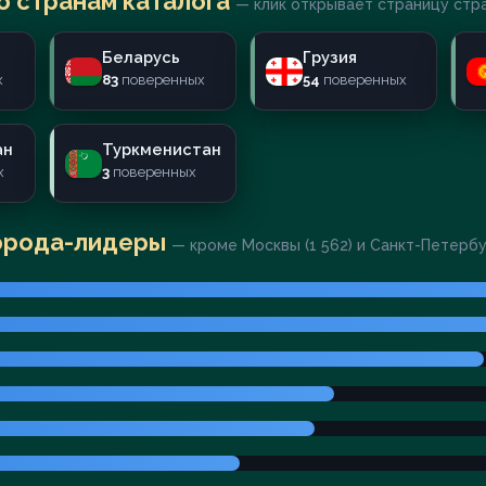
о странам каталога
— клик открывает страницу стр
Беларусь
Грузия
х
83
поверенных
54
поверенных
ан
Туркменистан
х
3
поверенных
орода-лидеры
— кроме Москвы (1 562) и Санкт-Петерб