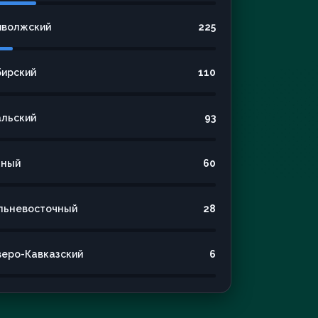
иволжский
225
бирский
110
альский
93
ный
60
льневосточный
28
веро-Кавказский
6