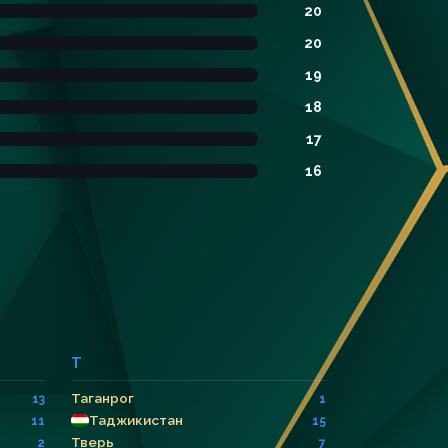
20
20
19
18
17
16
Т
Таганрог
13
1
Таджикистан
11
15
Тверь
2
7