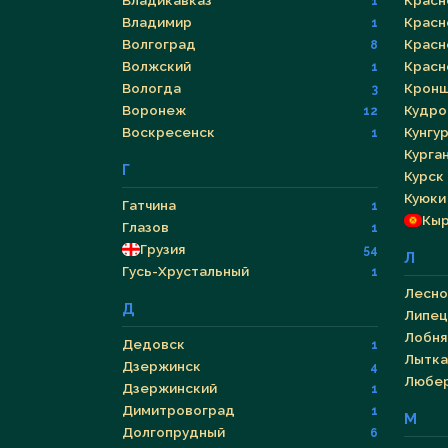
Владикавказ
Красн
1
Владимир
Красн
1
Волгоград
Красн
8
Волжский
Красн
1
Вологда
Кронш
3
Воронеж
Кудро
12
Воскресенск
Кунгу
1
Курга
Г
Курск
Куюки
Гатчина
1
Кыр
Глазов
1
Грузия
54
Л
Гусь-Хрустальный
1
Лесно
Д
Липец
Лобня
Дедовск
1
Лытка
Дзержинск
4
Любе
Дзержинский
1
Димитровоград
1
М
Долгопрудный
6