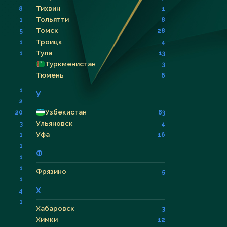
Тихвин
8
1
Тольятти
1
8
Томск
5
28
Троицк
1
4
Тула
1
13
Туркменистан
3
Тюмень
6
1
У
2
Узбекистан
20
83
Ульяновск
3
4
Уфа
1
16
1
Ф
1
1
Фрязино
5
1
Х
4
1
Хабаровск
3
Химки
12