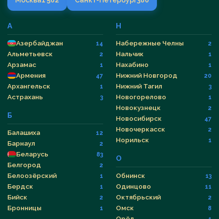
Москва
1 562
Санкт-Петербург
380
А
Н
Азербайджан
Набережные Челны
14
2
Альметьевск
Нальчик
2
1
Арзамас
Нахабино
1
1
Армения
Нижний Новгород
47
20
Архангельск
Нижний Тагил
1
3
Астрахань
Новогорелово
3
1
Новокузнецк
2
Б
Новосибирск
47
Новочеркасск
2
Балашиха
12
Норильск
1
Барнаул
2
Беларусь
83
О
Белгород
2
Белоозёрский
Обнинск
1
13
Бердск
Одинцово
1
11
Бийск
Октябрьский
2
2
Бронницы
Омск
1
8
Орёл