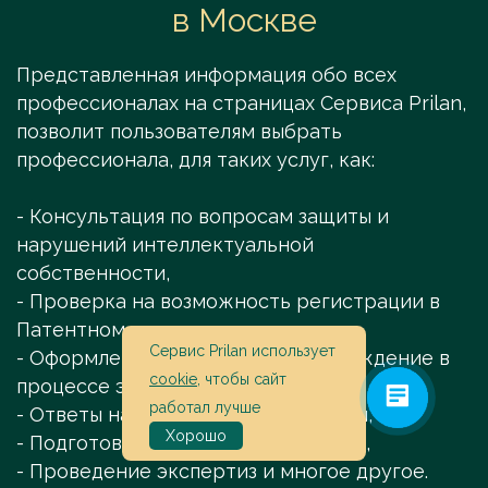
в Москве
Представленная информация обо всех
профессионалах на страницах Сервиса Prilan,
позволит пользователям выбрать
профессионала, для таких услуг, как:
- Консультация по вопросам защиты и
нарушений интеллектуальной
собственности,
- Проверка на возможность регистрации в
Патентном ведомстве,
Сервис Prilan использует
- Оформление заявок и их сопровождение в
cookie
, чтобы сайт
процессе экспертиз,
работал лучше
- Ответы на запросы и Уведомления,
Хорошо
- Подготовка отчётов и заключений,
- Проведение экспертиз и многое другое.