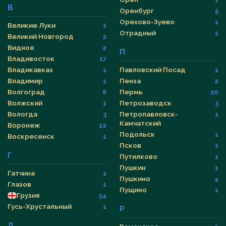
1
В
Оренбург
5
Орехово-Зуево
1
Великие Луки
1
Отрадный
1
Великий Новгород
2
Видное
2
П
Владивосток
17
Владикавказ
Павловский Посад
1
1
Владимир
Пенза
1
2
Волгоград
Пермь
8
20
Волжский
Петрозаводск
1
3
Вологда
Петропавловск-
3
1
Камчатский
Воронеж
12
Подольск
1
Воскресенск
1
Псков
1
Г
Путилково
1
Пушкин
1
Гатчина
1
Пушкино
4
Глазов
1
Пущино
1
Грузия
54
Гусь-Хрустальный
1
Р
Д