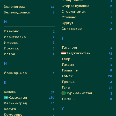
Ставрополь
3
Старая Купавна
2
Зеленоград
11
Стерлитамак
3
Зеленодольск
2
Ступино
1
И
Сургут
1
Сыктывкар
2
Иваново
3
Ивантеевка
2
Т
Ижевск
6
Таганрог
1
Иркутск
8
Таджикистан
15
Истра
2
Тверь
7
Й
Тихвин
1
Тольятти
8
Йошкар-Ола
1
Томск
28
Троицк
4
К
Тула
13
Казань
38
Туркменистан
3
Казахстан
187
Тюмень
6
Калининград
10
У
Калуга
2
Кемерово
2