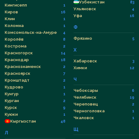
Узбекистан
83
Кингисепп
1
Ульяновск
4
Киров
16
Уфа
16
Клин
1
Коломна
1
Ф
Комсомольск-на-Амуре
4
Фрязино
5
Королёв
8
Кострома
2
Х
Красногорск
14
Краснодар
18
Хабаровск
3
Краснознаменск
2
Химки
12
Красноярск
7
Ч
Кронштадт
2
Кудрово
1
Чебоксары
6
Кунгур
1
Челябинск
19
Курган
2
Череповец
2
Курск
9
Черноголовка
1
Куюки
1
Чкаловск
1
Кыргызстан
48
Щ
Л