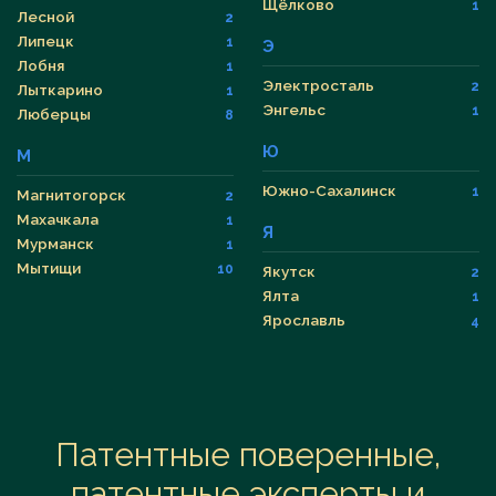
Щёлково
1
Лесной
2
Липецк
1
Э
Лобня
1
Электросталь
2
Лыткарино
1
Энгельс
1
Люберцы
8
Ю
М
Южно-Сахалинск
1
Магнитогорск
2
Махачкала
1
Я
Мурманск
1
Мытищи
10
Якутск
2
Ялта
1
Ярославль
4
Патентные поверенные,
патентные эксперты и