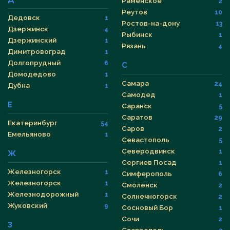
Раменское
2
Реутов
10
Дедовск
1
Ростов-на-дону
13
Дзержинск
4
Рыбинск
1
Дзержинский
1
Рязань
4
Димитровоград
1
Долгопрудный
6
С
Домодедово
1
Самара
24
Дубна
1
Самодед
1
Е
Саранск
5
Саратов
29
Екатеринбург
54
Саров
2
Емельяново
1
Севастополь
5
Северодвинск
1
Ж
Сергиев Посад
1
Железногорск
1
Симферополь
6
Железногорск
1
Смоленск
2
Железнодорожный
1
Солнечногорск
2
Жуковский
9
Сосновый Бор
1
Сочи
2
З