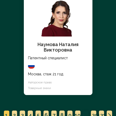
Наумова Наталия
Викторовна
Патентный специалист
Москва, стаж 21 год
Авторское право
Товарные знаки
1
2
3
4
5
6
7
8
9
10
...
130
131