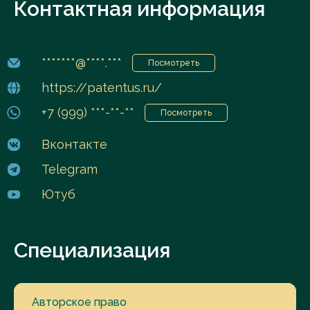
Контактная информация
*******@****.***
Посмотреть
https://patentus.ru/
+7 (999) ***-**-**
Посмотреть
Вконтакте
Telegram
Ютуб
Специализация
Авторское право