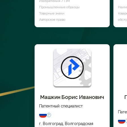
Изобретения / ПМ
Промышленные образцы
Наим
Товарные знаки
товар
Авторское право
обсл
Машкин Борис Иванович
Патентный специалист
Пате
г. Волгоград, Волгоградская