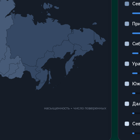
Се
Пр
Си
Ур
Юж
Да
насыщенность = число поверенных
Се