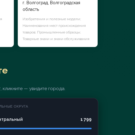
г. Волгоград, Волгоградская
область
ия
Изобретения и полезные модели;
Наименования мест происхождения
товаров; Промышленные образцы;
Товарные знаки и знаки обслуживания
те
, кликните — увидите города.
ЛЬНЫЕ ОКРУГА
нтральный
1 799