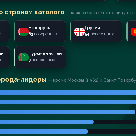
о странам каталога
— клик открывает страницу стр
Беларусь
Грузия
х
83
поверенных
54
поверенных
ан
Туркменистан
х
3
поверенных
орода-лидеры
— кроме Москвы (1 562) и Санкт-Петерб