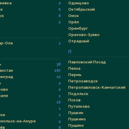
еевка
Одинцово
2
ск
Октябрьский
6
ск
Омск
8
Орёл
2
Оренбург
Орехово-Зуево
Отрадный
р-Ола
1
П
Павловский Посад
ь
38
Пенза
ахстан
187
Пермь
инград
10
Петрозаводск
а
2
Петропавловск-Камчатский
рово
2
Подольск
сепп
1
Псков
16
Путилково
1
Пушкин
на
1
Пушкино
мольск-на-Амуре
4
Пущино
ёв
8