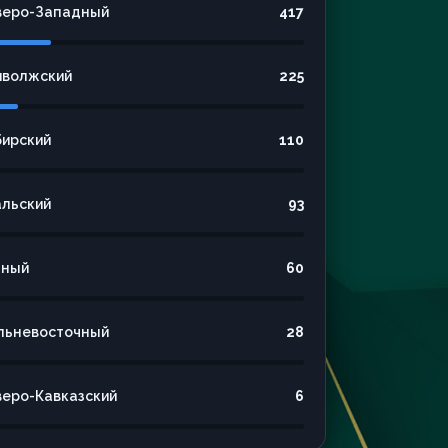
веро-Западный
417
иволжский
225
бирский
110
альский
93
ный
60
льневосточный
28
веро-Кавказский
6