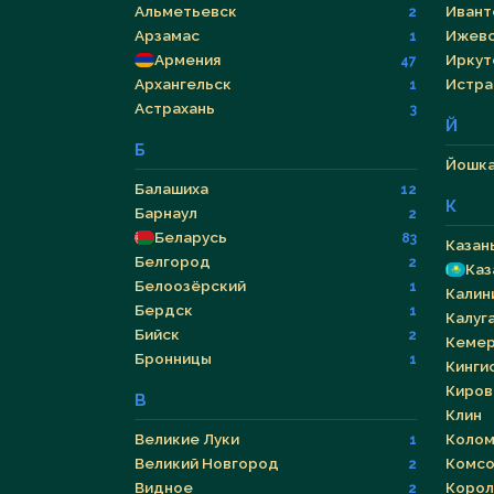
Альметьевск
Ивант
2
Арзамас
Ижев
1
Армения
Иркут
47
Архангельск
Истра
1
Астрахань
3
Й
Б
Йошка
Балашиха
12
К
Барнаул
2
Беларусь
83
Казан
Белгород
2
Каз
Белоозёрский
1
Калин
Бердск
1
Калуг
Бийск
2
Кеме
Бронницы
1
Кинги
Киров
В
Клин
Великие Луки
Колом
1
Великий Новгород
Комсо
2
Видное
Корол
2