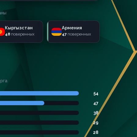
аны
Кыргызстан
Армения
48
поверенных
47
поверенных
урга
54
47
38
29
28