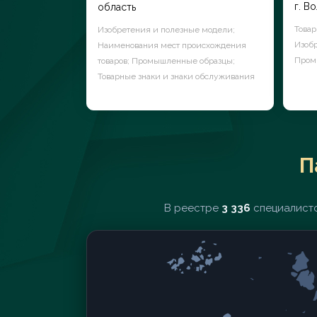
г. В
область
Товар
Изобретения и полезные модели;
Изобр
Наименования мест происхождения
Пром
товаров; Промышленные образцы;
Товарные знаки и знаки обслуживания
П
В реестре
3 336
специалисто