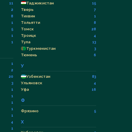
Таджикистан
11
15
Тверь
2
7
Тихвин
8
1
Тольятти
1
8
Томск
5
28
Троицк
1
4
Тула
1
13
Туркменистан
3
Тюмень
6
1
У
2
Узбекистан
20
83
Ульяновск
3
4
Уфа
1
16
1
Ф
1
1
Фрязино
5
1
Х
4
1