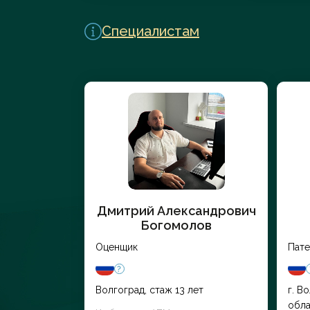
Перейти в каталог
Специалистам
Дмитрий Александрович
Богомолов
Оценщик
Пате
Волгоград, стаж 13 лет
г. В
обла