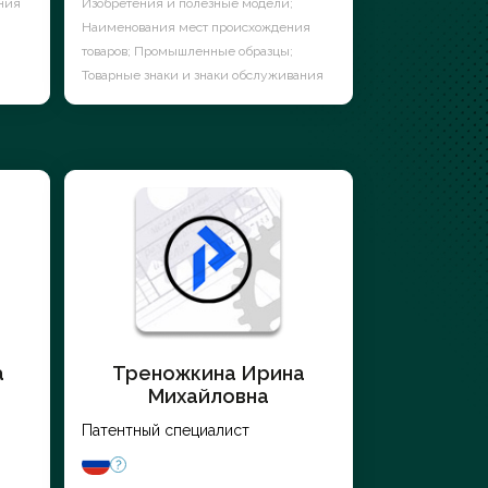
ния
Изобретения и полезные модели;
Наименования мест происхождения
товаров; Промышленные образцы;
Товарные знаки и знаки обслуживания
а
Треножкина Ирина
Михайловна
Патентный специалист