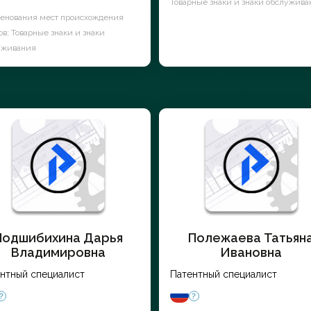
Товарные знаки и знаки обслужива
енования мест происхождения
ов; Товарные знаки и знаки
уживания
Подшибихина Дарья
Полежаева Татьян
Владимировна
Ивановна
нтный специалист
Патентный специалист