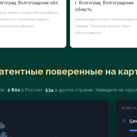
олгоград, Волгоградская обл.
г. Волгоград, Волгоградская
область
ные знаки и знаки обслуживания;
етения и полезные модели;
Наименования мест происхожден
ышленные образцы
товаров; Товарные знаки и знаки
обслуживания
атентные поверенные на кар
в ·
2 802
в России ·
534
в других странах. Наведите на округ
ФЕДЕРА
Це