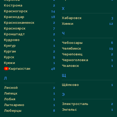
Кострома
2
Х
Красногорск
14
Краснодар
18
Хабаровск
3
Краснознаменск
2
Химки
12
Красноярск
7
Ч
Кронштадт
2
Кудрово
1
Чебоксары
6
Кунгур
1
Челябинск
19
Курган
2
Череповец
2
Курск
9
Черноголовка
1
Куюки
1
Чкаловск
1
Кыргызстан
48
Щ
Л
Щёлково
1
Лесной
2
Липецк
1
Э
Лобня
1
Электросталь
2
Лыткарино
1
Энгельс
1
Люберцы
8