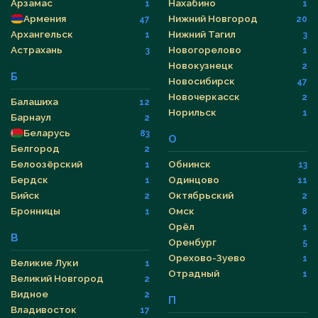
Арзамас
Нахабино
1
1
Армения
Нижний Новгород
47
20
Архангельск
Нижний Тагил
1
3
Астрахань
Новогорелово
3
1
Новокузнецк
2
Б
Новосибирск
47
Новочеркасск
2
Балашиха
12
Норильск
1
Барнаул
2
Беларусь
83
О
Белгород
2
Белоозёрский
Обнинск
1
13
Бердск
Одинцово
1
11
Бийск
Октябрьский
2
2
Бронницы
Омск
1
8
Орёл
1
В
Оренбург
5
Орехово-Зуево
1
Великие Луки
1
Отрадный
1
Великий Новгород
2
Видное
2
П
Владивосток
17