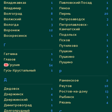
Владикавказ
Павловский Посад
1
1
Владимир
Пенза
1
2
Волгоград
Пермь
8
20
Волжский
Петрозаводск
1
3
Вологда
Петропавловск-
3
1
Камчатский
Воронеж
12
Подольск
1
Воскресенск
1
Псков
1
Г
Путилково
1
Пушкин
1
Гатчина
1
Пушкино
4
Глазов
1
Пущино
1
Грузия
54
Гусь-Хрустальный
1
Р
Д
Раменское
2
Реутов
10
Дедовск
1
Ростов-на-дону
13
Дзержинск
4
Рыбинск
1
Дзержинский
1
Рязань
4
Димитровоград
1
Долгопрудный
6
С