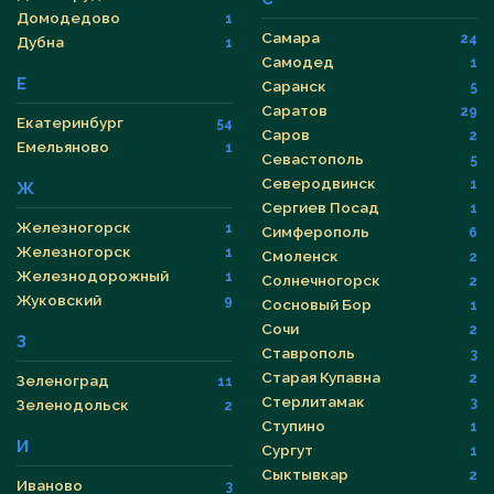
Домодедово
1
Самара
24
Дубна
1
Самодед
1
Е
Саранск
5
Саратов
29
Екатеринбург
54
Саров
2
Емельяново
1
Севастополь
5
Северодвинск
1
Ж
Сергиев Посад
1
Железногорск
1
Симферополь
6
Железногорск
1
Смоленск
2
Железнодорожный
1
Солнечногорск
2
Жуковский
9
Сосновый Бор
1
Сочи
2
З
Ставрополь
3
Старая Купавна
2
Зеленоград
11
Стерлитамак
3
Зеленодольск
2
Ступино
1
И
Сургут
1
Сыктывкар
2
Иваново
3