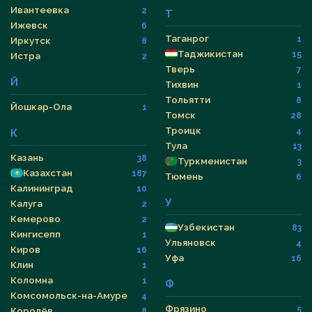
Ивантеевка
2
Т
Ижевск
6
Таганрог
1
Иркутск
8
Таджикистан
15
Истра
2
Тверь
7
Й
Тихвин
1
Тольятти
8
Йошкар-Ола
1
Томск
28
Троицк
4
К
Тула
13
Казань
38
Туркменистан
3
Казахстан
187
Тюмень
6
Калининград
10
У
Калуга
2
Кемерово
2
Узбекистан
83
Кингисепп
1
Ульяновск
4
Киров
16
Уфа
16
Клин
1
Коломна
1
Ф
Комсомольск-на-Амуре
4
Фрязино
5
Королёв
8