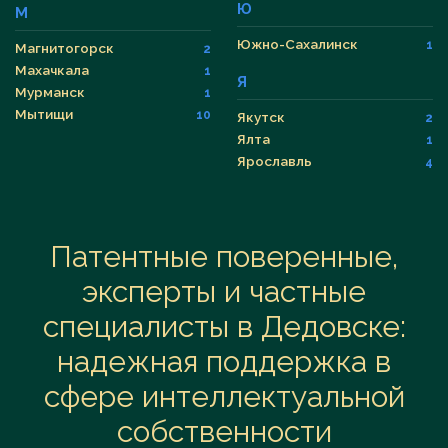
Ю
М
Южно-Сахалинск
1
Магнитогорск
2
Махачкала
1
Я
Мурманск
1
Мытищи
10
Якутск
2
Ялта
1
Ярославль
4
Патентные поверенные,
эксперты и частные
специалисты в Дедовске:
надежная поддержка в
сфере интеллектуальной
собственности