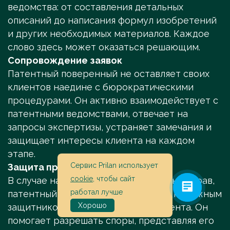
ведомства: от составления детальных
описаний до написания формул изобретений
и других необходимых материалов. Каждое
слово здесь может оказаться решающим.
Сопровождение заявок
Патентный поверенный не оставляет своих
клиентов наедине с бюрократическими
процедурами. Он активно взаимодействует с
патентными ведомствами, отвечает на
запросы экспертизы, устраняет замечания и
защищает интересы клиента на каждом
этапе.
Сервис Prilan использует
Защита прав
cookie
, чтобы сайт
В случае нарушения интеллектуальных прав,
работал лучше
патентный поверенный становится надежным
Хорошо
защитником интересов своего клиента. Он
помогает разрешать споры, представляя его