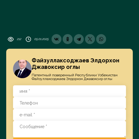
212
05.01.2025
Файзуллаксоджаев Элдорхон
Джавоксир оглы
Патентный поверенный Республики Узбекистан
Файзуллаксоджаев Элдорхон Джавоксир оглы