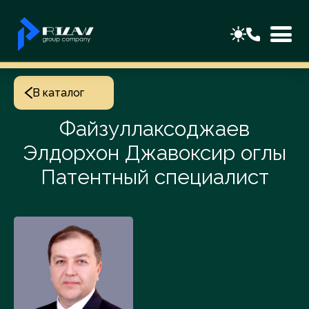
В каталог
Файзуллаксоджаев
Элдорхон Джавоксир оглы
Патентный специалист