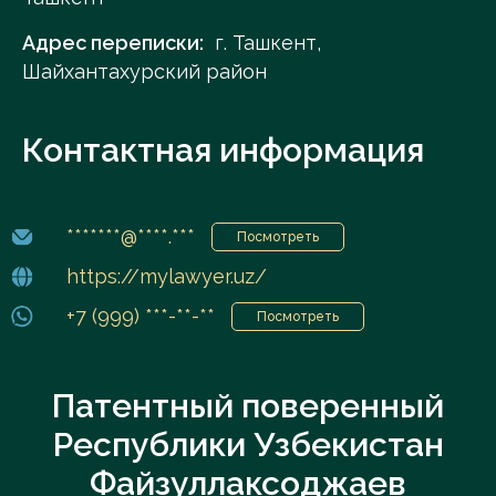
Адрес переписки:
г. Ташкент,
Шайхантахурский район
Контактная информация
*******@****.***
Посмотреть
https://mylawyer.uz/
+7 (999) ***-**-**
Посмотреть
Патентный поверенный
Республики Узбекистан
Файзуллаксоджаев