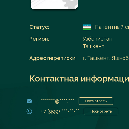
Перейти в каталог
Статус:
Патентный с
Регион:
Узбекистан
Ташкент
Адрес переписки:
г. Ташкент, Яшно
Контактная информаци
*******@****.***
Посмотреть
+7 (999) ***-**-**
Посмотреть