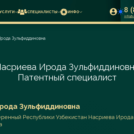
8 
УСЛУГИ
СПЕЦИАЛИСТЫ
ИНФО
info@p
Ирода Зульфиддиновна
товарного знака
Адрес:
Контакты:
График 
я регистрация товарного знака (торговой марки)
8 (800) 777 01 50
егистрация товарного знака в ТРОИС
123610 г. Москва,
09:00-18
егистрация товарного знака
асриева Ирода Зульфиддинов
info@prilan.ru
Краснопресненская
Выходные
йствия товарного знака
набережная, д.12
лицензионного договора
Патентный специалист
едомления при регистрации ТЗ
ЦМТ Москвы - Центр
программ для ЭВМ
международной торговли
ПО и ПАК в Минцифры
стоимости регистрации товарного знака - торговой
льный поисковый
Письмо-согласие спасло бренд
Samsung н
компании
ин Ян
Мурзанова Юлия
Приходь
па, торгового знака
ерки товарных
LAVA LAVA: Палата по патентным
в регистр
расчёта стоимости международной регистрации
нович
Андреевна
Викто
рода Зульфиддиновна
ов
спорам отменила отказ Роспатента
IPS: ППС 
ака по Мадридской системе
о
ватель
Патентный поверенный
Эксперт 
Поиск
еренный Республики Узбекистан Насриева Ирода
ом
о центра
№2626 Мурзанова
Професси
ент"....
Юлия Андреевна
консульти
а
Аудит
Поиск