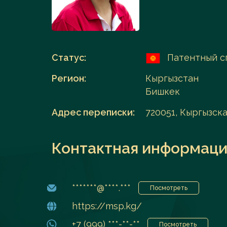
Перейти в каталог
Статус:
Патентный с
Регион:
Кыргызстан
Бишкек
Адрес переписки:
720051, Кыргызская
Контактная информаци
*******@****.***
Посмотреть
https://msp.kg/
+7 (999) ***-**-**
Посмотреть