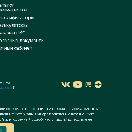
аталог
пециалистов
лассификаторы
алькуляторы
агазины ИС
олезные документы
ичный кабинет
я
ем на
и
 данных
или советом по инвестициям и не должна рассматриваться
тавленные материалы в ущерб проведению независимого
ямой или косвенный ущерб, наступивший вследствие ее
о