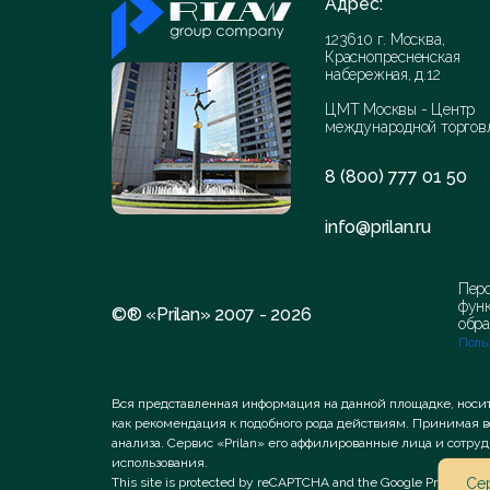
Адрес:
123610 г. Москва,
Краснопресненская
набережная, д.12
ЦМТ Москвы - Центр
международной торгов
8 (800) 777 01 50
info@prilan.ru
Перс
функ
©® «Prilan» 2007 - 2026
обра
Поль
Вся представленная информация на данной площадке, носи
как рекомендация к подобного рода действиям. Принимая 
анализа. Сервис «Prilan» его аффилированные лица и сотр
использования.
This site is protected by reCAPTCHA and the Google
Privacy Pol
Сер