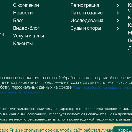
О компании
Регистрация
К
с
Новости
Патентование
К
Блог
Исследования
К
Видео-блог
Суды и споры
М
ли
Услуги и цены
П
Клиенты
Л
ональные данные пользователей обрабатываются в целях обеспечени
ционирования сайта. Продолжение просмотра сайта является согласи
ботку персональных данных на основе
Политика обработки персональных
зовательского соглашения
т исключительно ознакомительный характер; она не является предложением 
во внимание вышесказанное, не следует полагаться исключительно на предс
удники не несут ответственности за использование данной информации, за пр
icy
вис Prilan использует
and
Terms of Service
apply.
cookie
, чтобы сайт работал лучше
Хорош