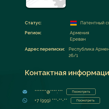
Перейти в каталог
Статус:
Патентный с
Регион:
Армения
Ереван
Адрес переписки:
Республика Армени
26/1
Контактная информаци
*******@****.***
Посмотреть
+7 (999) ***-**-**
Посмотреть