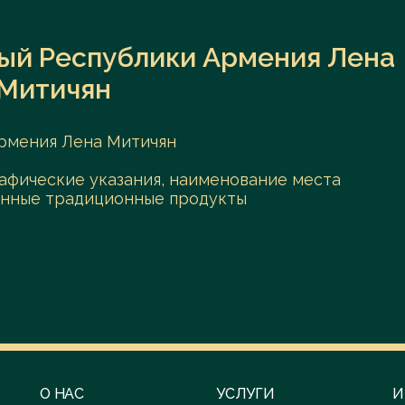
ый Республики Армения Лена
Митичян
рмения Лена Митичян
рафические указания, наименование места
анные традиционные продукты
О НАС
УСЛУГИ
И