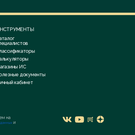
НСТРУМЕНТЫ
аталог
пециалистов
лассификаторы
алькуляторы
агазины ИС
олезные документы
ичный кабинет
я
ем на
и
 данных