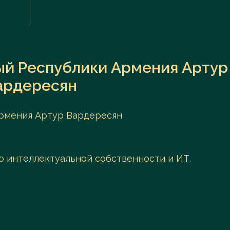
й Республики Армения Артур
ардересян
рмения Артур Вардересян
о интеллектуальной собственности и ИТ.