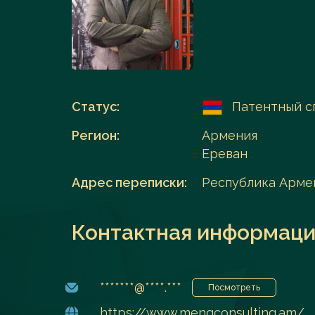
Перейти в каталог
Статус:
Патентный с
Регион:
Армения
Ереван
Адрес переписки:
Республика Армен
Контактная информаци
*******@****.***
Посмотреть
https://www.menqconsulting.am/