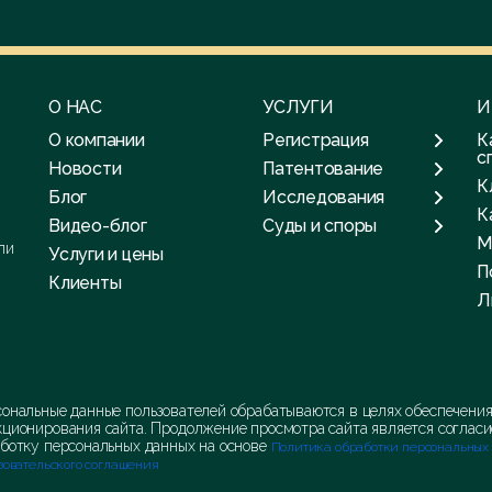
О НАС
УСЛУГИ
И
О компании
Регистрация
К
с
Новости
Патентование
К
Блог
Исследования
К
Видео-блог
Суды и споры
М
ли
Услуги и цены
П
Клиенты
Л
ональные данные пользователей обрабатываются в целях обеспечени
ционирования сайта. Продолжение просмотра сайта является согласи
ботку персональных данных на основе
Политика обработки персональных
зовательского соглашения