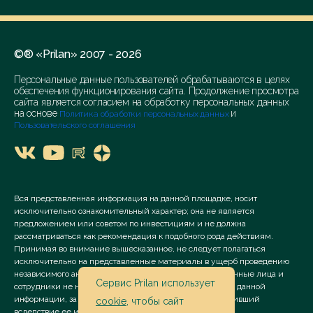
©® «Prilan» 2007 - 2026
Персональные данные пользователей обрабатываются в целях
обеспечения функционирования сайта. Продолжение просмотра
сайта является согласием на обработку персональных данных
на основе
и
Политика обработки персональных данных
Пользовательского соглашения
Вся представленная информация на данной площадке, носит
исключительно ознакомительный характер; она не является
предложением или советом по инвестициям и не должна
рассматриваться как рекомендация к подобного рода действиям.
Принимая во внимание вышесказанное, не следует полагаться
исключительно на представленные материалы в ущерб проведению
независимого анализа. Сервис «Prilan» его аффилированные лица и
Сервис Prilan использует
сотрудники не несут ответственности за использование данной
информации, за прямой или косвенный ущерб, наступивший
cookie
, чтобы сайт
вследствие ее использования.