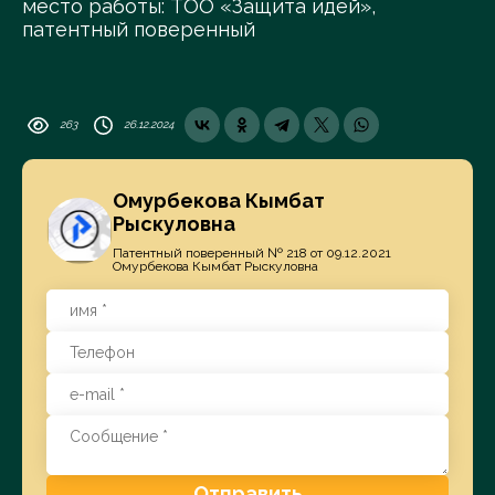
место работы: ТОО «Защита идей»,
патентный поверенный
263
26.12.2024
Омурбекова Кымбат
Рыскуловна
Патентный поверенный № 218 от 09.12.2021
Омурбекова Кымбат Рыскуловна
Отправить