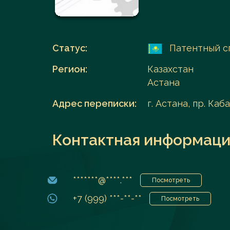
Перейти в каталог
Статус:
Патентный с
Регион:
Казахстан
Астана
Адрес переписки:
г. Астана, пр. Каб
Контактная информаци
*******@****.***
Посмотреть
+7 (999) ***-**-**
Посмотреть