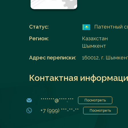
Перейти в каталог
Статус:
Патентный с
Регион:
Казахстан
Шымкент
Адрес переписки:
160012, г. Шымкент
Контактная информаци
*******@****.***
Посмотреть
+7 (999) ***-**-**
Посмотреть