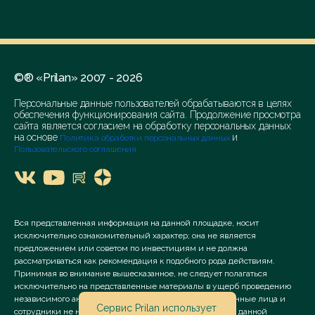
©® «Prilan» 2007 - 2026
Персональные данные пользователей обрабатываются в целях
обеспечения функционирования сайта. Продолжение просмотра
сайта является согласием на обработку персональных данных
на основе
и
Политика обработки персональных данных
Пользовательского соглашения
Вся представленная информация на данной площадке, носит
исключительно ознакомительный характер; она не является
предложением или советом по инвестициям и не должна
рассматриваться как рекомендация к подобного рода действиям.
Принимая во внимание вышесказанное, не следует полагаться
исключительно на представленные материалы в ущерб проведению
независимого анализа. Сервис «Prilan» его аффилированные лица и
Сервис Prilan использует
сотрудники не несут ответственности за использование данной