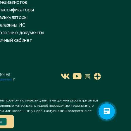
пециалистов
лассификаторы
алькуляторы
агазины ИС
олезные документы
ичный кабинет
я
ем на
и
 данных
или советом по инвестициям и не должна рассматриваться
тавленные материалы в ущерб проведению независимого
ямой или косвенный ущерб, наступивший вследствие ее
о