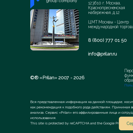
123610 г. Москва,
Краснопресненская
набережная, д.12
ЦМТ Москвы - Центр
международной торгов
8 (800) 777 01 50
info@prilan.ru
Перс
функ
©® «Prilan» 2007 - 2026
обра
Поль
Вся представленная информация на данной площадке, носи
как рекомендация к подобного рода действиям. Принимая 
анализа. Сервис «Prilan» его аффилированные лица и сотр
использования.
This site is protected by reCAPTCHA and the Google
Privacy Pol
Сер