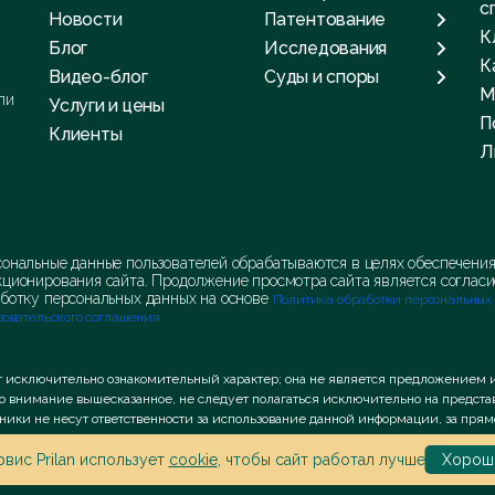
с
Новости
Патентование
К
Блог
Исследования
К
Видео-блог
Суды и споры
М
ли
Услуги и цены
П
Клиенты
Л
ональные данные пользователей обрабатываются в целях обеспечени
ционирования сайта. Продолжение просмотра сайта является согласи
ботку персональных данных на основе
Политика обработки персональных
зовательского соглашения
т исключительно ознакомительный характер; она не является предложением 
во внимание вышесказанное, не следует полагаться исключительно на предс
удники не несут ответственности за использование данной информации, за пр
icy
вис Prilan использует
and
Terms of Service
apply.
cookie
, чтобы сайт работал лучше
Хорош