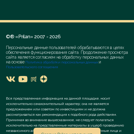
©® «Prilan» 2007 - 2026
Персональные данные пользователей обрабатываются в целях
обеспечения функционирования сайта. Продолжение просмотра
сайта является согласием на обработку персональных данных
на основе
и
Политика обработки персональных данных
Пользовательского соглашения
Вся представленная информация на данной площадке, носит
исключительно ознакомительный характер; она не является
предложением или советом по инвестициям и не должна
рассматриваться как рекомендация к подобного рода действиям.
Принимая во внимание вышесказанное, не следует полагаться
исключительно на представленные материалы в ущерб проведению
независимого анализа. Сервис «Prilan» его аффилированные лица и