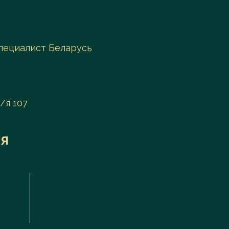
пециалист Беларусь
а/я 107
я