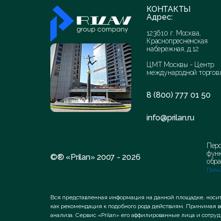
КОНТАКТЫ
Адрес:
123610 г. Москва,
Краснопресненская
набережная, д.12
ЦМТ Москвы - Центр
международной торгов
8 (800) 777 01 50
info@prilan.ru
Перс
функ
©® «Prilan» 2007 - 2026
обра
Поль
Вся представленная информация на данной площадке, носи
как рекомендация к подобного рода действиям. Принимая 
анализа. Сервис «Prilan» его аффилированные лица и сотр