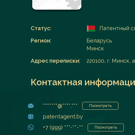
Перейти в каталог
Статус:
Патентный с
Регион:
Беларусь
Минск
Адрес переписки:
220100, г. Минск, 
Контактная информаци
*******@****.***
Посмотреть
patentagent.by
+7 (999) ***-**-**
Посмотреть