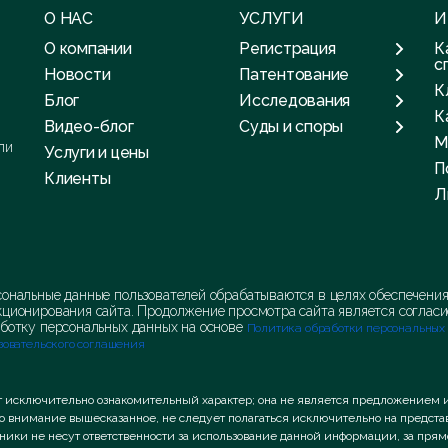
О НАС
УСЛУГИ
И
О компании
Регистрация
К
с
Новости
Патентование
К
Блог
Исследования
К
Видео-блог
Суды и споры
М
ли
Услуги и цены
П
Клиенты
Л
ональные данные пользователей обрабатываются в целях обеспечени
ционирования сайта. Продолжение просмотра сайта является согласи
ботку персональных данных на основе
Политика обработки персональных
зовательского соглашения
т исключительно ознакомительный характер; она не является предложением 
во внимание вышесказанное, не следует полагаться исключительно на предс
удники не несут ответственности за использование данной информации, за пр