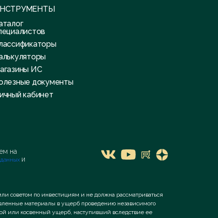
НСТРУМЕНТЫ
аталог
пециалистов
лассификаторы
алькуляторы
агазины ИС
олезные документы
ичный кабинет
я
ем на
и
 данных
или советом по инвестициям и не должна рассматриваться
тавленные материалы в ущерб проведению независимого
ямой или косвенный ущерб, наступивший вследствие ее