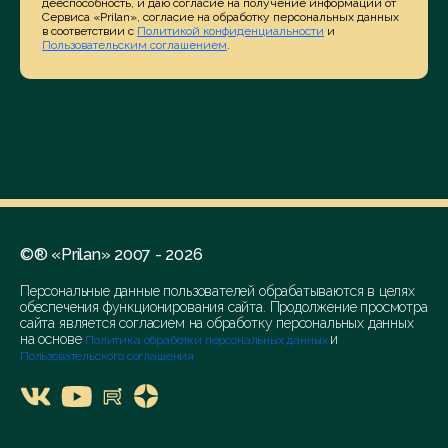
дееспособность, и даю согласие на получение информации от
Сервиса «Prilan», согласие на обработку персональных данных
в соответствии с
Политикой конфиденциальности
и
Пользовательским соглашением
.
©® «Prilan» 2007 - 2026
Персональные данные пользователей обрабатываются в целях
обеспечения функционирования сайта. Продолжение просмотра
сайта является согласием на обработку персональных данных
на основе
и
Политика обработки персональных данных
Пользовательского соглашения