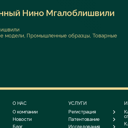
нный Нино Мгалоблишвили
лишвили
ые модели, Промышленные образцы, Товарные
О НАС
УСЛУГИ
И
О компании
Регистрация
К
с
Новости
Патентование
К
Блог
Исследования