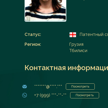
Перейти в каталог
Статус:
Патентный с
Регион:
Грузия
Тбилиси
Контактная информаци
*******@****.***
Посмотреть
+7 (999) ***-**-**
Посмотреть