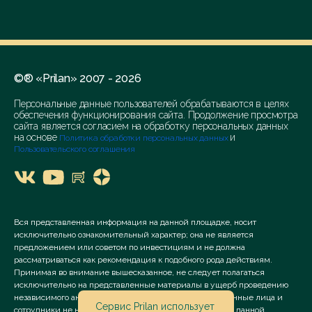
©® «Prilan» 2007 - 2026
Персональные данные пользователей обрабатываются в целях
обеспечения функционирования сайта. Продолжение просмотра
сайта является согласием на обработку персональных данных
на основе
и
Политика обработки персональных данных
Пользовательского соглашения
Вся представленная информация на данной площадке, носит
исключительно ознакомительный характер; она не является
предложением или советом по инвестициям и не должна
рассматриваться как рекомендация к подобного рода действиям.
Принимая во внимание вышесказанное, не следует полагаться
исключительно на представленные материалы в ущерб проведению
независимого анализа. Сервис «Prilan» его аффилированные лица и
Сервис Prilan использует
сотрудники не несут ответственности за использование данной