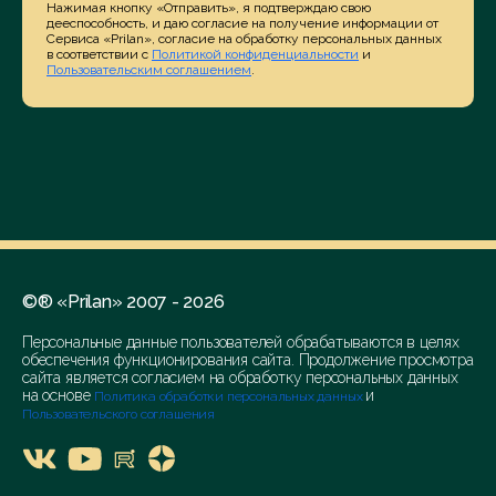
Нажимая кнопку «Отправить», я подтверждаю свою
дееспособность, и даю согласие на получение информации от
Сервиса «Prilan», согласие на обработку персональных данных
в соответствии с
Политикой конфиденциальности
и
Пользовательским соглашением
.
©® «Prilan» 2007 - 2026
Персональные данные пользователей обрабатываются в целях
обеспечения функционирования сайта. Продолжение просмотра
сайта является согласием на обработку персональных данных
на основе
и
Политика обработки персональных данных
Пользовательского соглашения