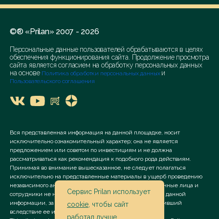
©® «Prilan» 2007 - 2026
Персональные данные пользователей обрабатываются в целях
обеспечения функционирования сайта. Продолжение просмотра
сайта является согласием на обработку персональных данных
на основе
и
Политика обработки персональных данных
Пользовательского соглашения
Вся представленная информация на данной площадке, носит
исключительно ознакомительный характер; она не является
предложением или советом по инвестициям и не должна
рассматриваться как рекомендация к подобного рода действиям.
Принимая во внимание вышесказанное, не следует полагаться
исключительно на представленные материалы в ущерб проведению
независимого анализа. Сервис «Prilan» его аффилированные лица и
Сервис Prilan использует
сотрудники не несут ответственности за использование данной
информации, за прямой или косвенный ущерб, наступивший
cookie
, чтобы сайт
вследствие ее использования.
работал лучше