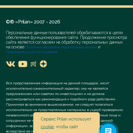
©® «Prilan» 2007 - 2026
Персональные данные пользователей обрабатываются в целях
обеспечения функционирования сайта. Продолжение просмотра
сайта является согласием на обработку персональных данных
на основе
и
Политика обработки персональных данных
Пользовательского соглашения
Вся представленная информация на данной площадке, носит
исключительно ознакомительный характер; она не является
предложением или советом по инвестициям и не должна
рассматриваться как рекомендация к подобного рода действиям.
Принимая во внимание вышесказанное, не следует полагаться
исключительно на представленные материалы в ущерб проведению
независимого анализа. Сервис «Prilan» его аффилированные лица и
Сервис Prilan использует
сотрудники не несут ответственности за использование данной
информации, за прямой или косвенный ущерб, наступивший
cookie
, чтобы сайт
вследствие ее использования.