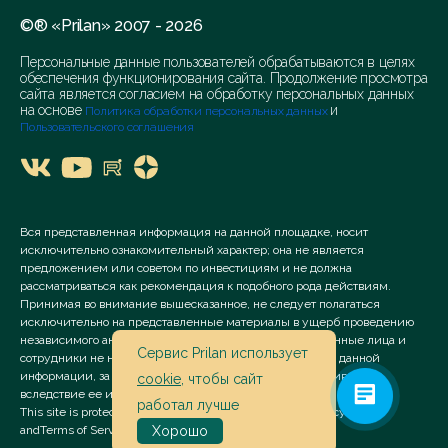
©® «Prilan» 2007 - 2026
Персональные данные пользователей обрабатываются в целях
обеспечения функционирования сайта. Продолжение просмотра
сайта является согласием на обработку персональных данных
на основе
и
Политика обработки персональных данных
Пользовательского соглашения
Вся представленная информация на данной площадке, носит
исключительно ознакомительный характер; она не является
предложением или советом по инвестициям и не должна
рассматриваться как рекомендация к подобного рода действиям.
Принимая во внимание вышесказанное, не следует полагаться
исключительно на представленные материалы в ущерб проведению
независимого анализа. Сервис «Prilan» его аффилированные лица и
Сервис Prilan использует
сотрудники не несут ответственности за использование данной
информации, за прямой или косвенный ущерб, наступивший
cookie
, чтобы сайт
вследствие ее использования.
работал лучше
This site is protected by reCAPTCHA and the Google
Privacy Policy
and
Terms of Service
apply.
Хорошо