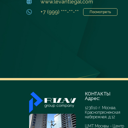
www.levantlegal.com
+7 (999) ***-**-**
Посмотреть
КОНТАКТЫ
Адрес:
123610 г. Москва,
Краснопресненская
набережная, д.12
ЦМТ Москвы - Центр