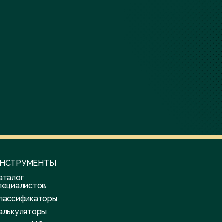
НСТРУМЕНТЫ
аталог
пециалистов
лассификаторы
алькуляторы