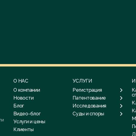
О НАС
УСЛУГИ
И
О компании
Регистрация
К
с
Новости
Патентование
К
Блог
Исследования
К
Видео-блог
Суды и споры
М
ли
Услуги и цены
П
Клиенты
Л