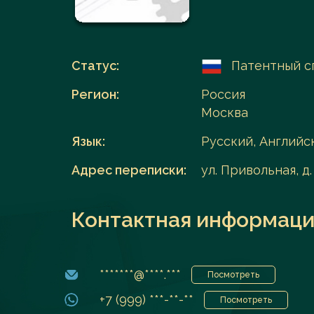
Перейти в каталог
Статус:
Патентный с
Регион:
Россия
Москва
Язык:
Русский, Английс
Адрес переписки:
ул. Привольная, д. 
Контактная информаци
*******@****.***
Посмотреть
+7 (999) ***-**-**
Посмотреть