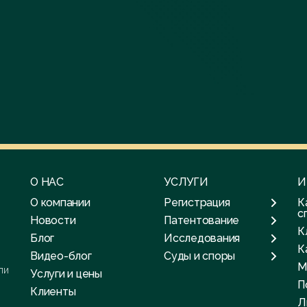
О НАС
УСЛУГИ
И
О компании
Регистрация
К
с
Новости
Патентование
К
Блог
Исследования
К
Видео-блог
Суды и споры
М
ли
Услуги и цены
П
Клиенты
Л