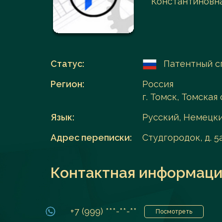
Константиновна
Перейти в каталог
Статус:
Патентный с
Регион:
Россия
г. Томск, Томская 
Язык:
Русский, Немецк
Адрес переписки:
Студгородок, д. 5а
Контактная информаци
+7 (999) ***-**-**
Посмотреть