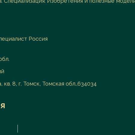
. Специализация: Изобретения и полезные модел
пециалист Россия
обл.
ий
, кв. 8, г. Томск, Томская обл.,634034
я