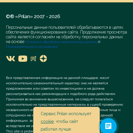
©® «Prilan» 2007 - 2026
Персональные данные пользователей обрабатываются в целях
обеспечения функционирования сайта. Продолжение просмотра
сайта является согласием на обработку персональных данных
на основе
и
Политика обработки персональных данных
Пользовательского соглашения
Вся представленная информация на данной площадке, носит
исключительно ознакомительный характер; она не является
предложением или советом по инвестициям и не должна
рассматриваться как рекомендация к подобного рода действиям.
Принимая во внимание вышесказанное, не следует полагаться
исключительно на представленные материалы в ущерб проведению
независимого анализа. Сервис «Prilan» его аффилированные лица и
Сервис Prilan использует
сотрудники не несут ответственности за использование данной
информации, за прямой или косвенный ущерб, наступивший
cookie
, чтобы сайт
вследствие ее использования.
работал лучше
This site is protected by reCAPTCHA and the Google
Privacy Policy