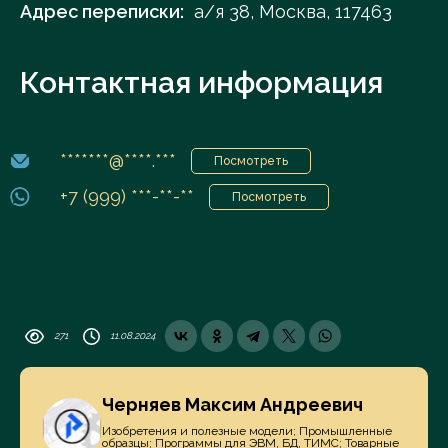
Адрес переписки:
а/я 38, Москва, 117463
Контактная информация
*******@****.***
Посмотреть
+7 (999) ***-**-**
Посмотреть
271
11.08.2024
Черняев Максим Андреевич
Изобретения и полезные модели; Промышленные
образцы; Программы для ЭВМ, БД, ТИМС; Товарные