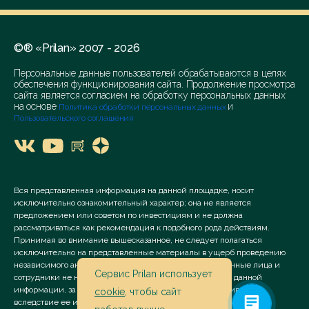
©® «Prilan» 2007 - 2026
Персональные данные пользователей обрабатываются в целях
обеспечения функционирования сайта. Продолжение просмотра
сайта является согласием на обработку персональных данных
на основе
и
Политика обработки персональных данных
Пользовательского соглашения
Вся представленная информация на данной площадке, носит
исключительно ознакомительный характер; она не является
предложением или советом по инвестициям и не должна
рассматриваться как рекомендация к подобного рода действиям.
Принимая во внимание вышесказанное, не следует полагаться
исключительно на представленные материалы в ущерб проведению
независимого анализа. Сервис «Prilan» его аффилированные лица и
Сервис Prilan использует
сотрудники не несут ответственности за использование данной
информации, за прямой или косвенный ущерб, наступивший
cookie
, чтобы сайт
вследствие ее использования.