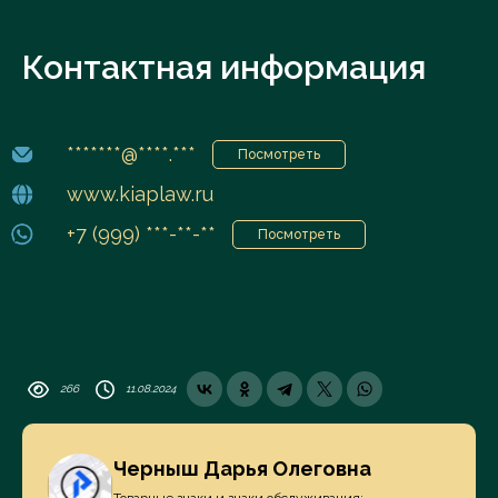
Контактная информация
*******@****.***
Посмотреть
www.kiaplaw.ru
+7 (999) ***-**-**
Посмотреть
266
11.08.2024
Черныш Дарья Олеговна
Товарные знаки и знаки обслуживания;