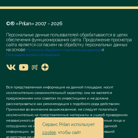
©® «Prilan» 2007 - 2026
Персональные данные пользователей обрабатываются в целях
обеспечения функционирования сайта. Продолжение просмотра
сайта является согласием на обработку персональных данных
на основе
и
Политика обработки персональных данных
Пользовательского соглашения
Вся представленная информация на данной площадке, носит
исключительно ознакомительный характер; она не является
предложением или советом по инвестициям и не должна
рассматриваться как рекомендация к подобного рода действиям.
Принимая во внимание вышесказанное, не следует полагаться
исключительно на представленные материалы в ущерб проведению
независимого анализа. Сервис «Prilan» его аффилированные лица и
Сервис Prilan использует
сотрудники не несут ответственности за использование данной
информации, за прямой или косвенный ущерб, наступивший
cookie
, чтобы сайт
вследствие ее использования.