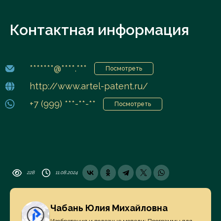
Контактная информация
*******@****.***
Посмотреть
http://www.artel-patent.ru/
+7 (999) ***-**-**
Посмотреть
228
11.08.2024
Чабань Юлия Михайловна
Изобретения и полезные модели; Программы для