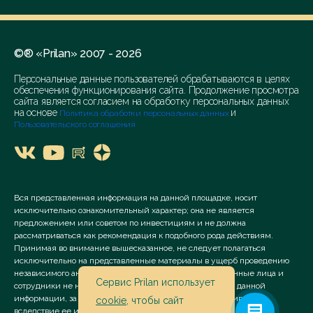
©® «Prilan» 2007 - 2026
Персональные данные пользователей обрабатываются в целях
обеспечения функционирования сайта. Продолжение просмотра
сайта является согласием на обработку персональных данных
на основе
и
Политика обработки персональных данных
Пользовательского соглашения
Вся представленная информация на данной площадке, носит
исключительно ознакомительный характер; она не является
предложением или советом по инвестициям и не должна
рассматриваться как рекомендация к подобного рода действиям.
Принимая во внимание вышесказанное, не следует полагаться
исключительно на представленные материалы в ущерб проведению
независимого анализа. Сервис «Prilan» его аффилированные лица и
Сервис Prilan использует
сотрудники не несут ответственности за использование данной
информации, за прямой или косвенный ущерб, наступивший
cookie
, чтобы сайт
вследствие ее использования.