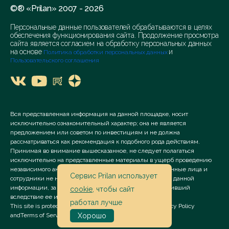
©® «Prilan» 2007 - 2026
Персональные данные пользователей обрабатываются в целях
обеспечения функционирования сайта. Продолжение просмотра
сайта является согласием на обработку персональных данных
на основе
и
Политика обработки персональных данных
Пользовательского соглашения
Вся представленная информация на данной площадке, носит
исключительно ознакомительный характер; она не является
предложением или советом по инвестициям и не должна
рассматриваться как рекомендация к подобного рода действиям.
Принимая во внимание вышесказанное, не следует полагаться
исключительно на представленные материалы в ущерб проведению
независимого анализа. Сервис «Prilan» его аффилированные лица и
Сервис Prilan использует
сотрудники не несут ответственности за использование данной
информации, за прямой или косвенный ущерб, наступивший
cookie
, чтобы сайт
вследствие ее использования.
работал лучше
This site is protected by reCAPTCHA and the Google
Privacy Policy
and
Terms of Service
apply.
Хорошо