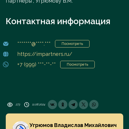
Партнеры", Угрюмову В.М.
Контактная информация
*******@****.***
Посмотреть
https://impartners.ru/
+7 (999) ***-**-**
Посмотреть
273
11.08.2024
Угрюмов Владислав Михайлович