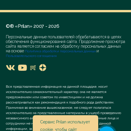
©® «Prilan» 2007 - 2026
Персональные данные пользователей обрабатываются в целях
обеспечения функционирования сайта. Продолжение просмотра
сайта является согласием на обработку персональных данных
на основе
и
Политика обработки персональных данных
Пользовательского соглашения
Вся представленная информация на данной площадке, носит
исключительно ознакомительный характер; она не является
предложением или советом по инвестициям и не должна
рассматриваться как рекомендация к подобного рода действиям.
Принимая во внимание вышесказанное, не следует полагаться
исключительно на представленные материалы в ущерб проведению
независимого анализа. Сервис «Prilan» его аффилированные лица и
Сервис Prilan использует
сотрудники не несут ответственности за использование данной
информации, за прямой или косвенный ущерб, наступивший
cookie
, чтобы сайт