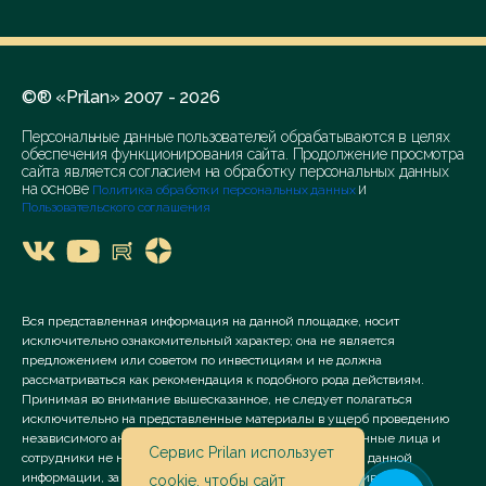
©® «Prilan» 2007 - 2026
Персональные данные пользователей обрабатываются в целях
обеспечения функционирования сайта. Продолжение просмотра
сайта является согласием на обработку персональных данных
на основе
и
Политика обработки персональных данных
Пользовательского соглашения
Вся представленная информация на данной площадке, носит
исключительно ознакомительный характер; она не является
предложением или советом по инвестициям и не должна
рассматриваться как рекомендация к подобного рода действиям.
Принимая во внимание вышесказанное, не следует полагаться
исключительно на представленные материалы в ущерб проведению
независимого анализа. Сервис «Prilan» его аффилированные лица и
Сервис Prilan использует
сотрудники не несут ответственности за использование данной
информации, за прямой или косвенный ущерб, наступивший
cookie
, чтобы сайт