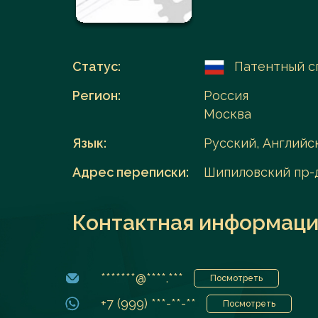
Перейти в каталог
Статус:
Патентный с
Регион:
Россия
Москва
Язык:
Русский, Английс
Адрес переписки:
Шипиловский пр-д, 
Контактная информаци
*******@****.***
Посмотреть
+7 (999) ***-**-**
Посмотреть