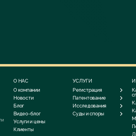
О НАС
УСЛУГИ
И
О компании
Регистрация
К
с
Новости
Патентование
К
Блог
Исследования
К
Видео-блог
Суды и споры
М
ли
Услуги и цены
П
Клиенты
Л