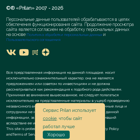
©® «Prilan» 2007 - 2026
Персональные данные пользователей обрабатываются в целях
обеспечения функционирования сайта. Продолжение просмотра
сайта является согласием на обработку персональных данных
на основе
и
Политика обработки персональных данных
Пользовательского соглашения
Вся представленная информация на данной площадке, носит
исключительно ознакомительный характер; она не является
предложением или советом по инвестициям и не должна
рассматриваться как рекомендация к подобного рода действиям.
Принимая во внимание вышесказанное, не следует полагаться
исключительно на представленные материалы в ущерб проведению
независимого анализа. Сервис «Prilan» его аффилированные лица и
Сервис Prilan использует
сотрудники не несут ответственности за использование данной
информации, за прямой или косвенный ущерб, наступивший
cookie
, чтобы сайт
вследствие ее использования.
работал лучше
This site is protected by reCAPTCHA and the Google
Privacy Policy
and
Terms of Service
apply.
Хорошо